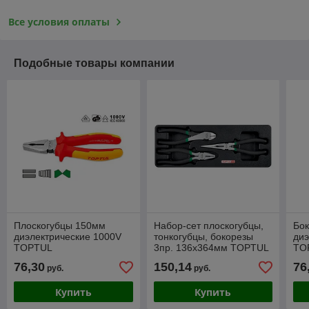
Все условия оплаты
Подобные товары компании
Плоскогубцы 150мм
Набор-сет плоскогубцы,
Бо
диэлектрические 1000V
тонкогубцы, бокорезы
диэ
TOPTUL
3пр. 136х364мм TOPTUL
TO
(GВAT0304)
76,30
150,14
76
руб.
руб.
Купить
Купить