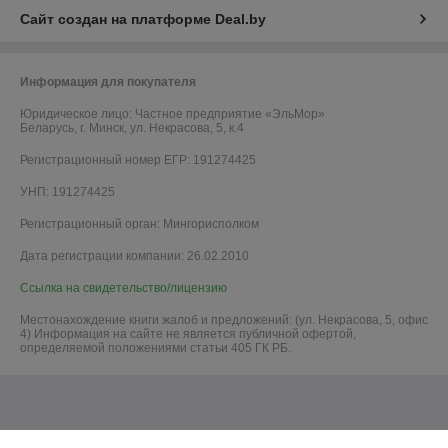
Сайт создан на платформе Deal.by
Информация для покупателя
Юридическое лицо:
Частное предприятие «ЭльМор»
Беларусь, г. Минск, ул. Некрасова, 5, к.4
Регистрационный номер ЕГР: 191274425
УНП: 191274425
Регистрационный орган: Мингорисполком
Дата регистрации компании: 26.02.2010
Ссылка на свидетельство/лицензию
Местонахождение книги жалоб и предложений: (ул. Некрасова, 5, офис
4) Информация на сайте не является публичной офертой,
определяемой положениями статьи 405 ГК РБ.