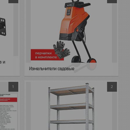
в и
Измельчители садовые
1
2