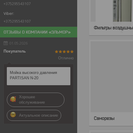
+375295543107
+375295543107
Фильтры воздушны
ОТЗЫВЫ О КОМПАНИИ «ЭЛЬМОР»
01.05.2026
Покупатель
Отлично
Мойка высокого давления
PARTISAN N-20
Хорошее
обслуживание
Актуальное описание
Саморезы