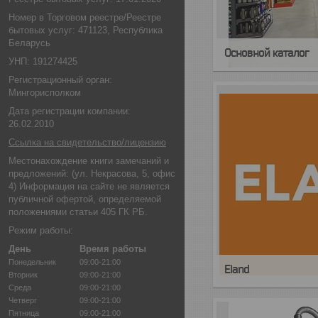
Номер в Торговом реестре/Реестре
бытовых услуг: 471123, Республика
Беларусь
Основной каталог
УНП: 191274425
Регистрационный орган:
Мингорисполком
Дата регистрации компании:
26.02.2010
Ссылка на свидетельство/лицензию
Местонахождение книги замечаний и
предложений: (ул. Некрасова, 5, офис
4) Информация на сайте не является
публичной офертой, определяемой
положениями статьи 405 ГК РБ.
Режим работы:
День
Время работы
Понедельник
09:00-21:00
Eland
Вторник
09:00-21:00
Среда
09:00-21:00
Четверг
09:00-21:00
Пятница
09:00-21:00