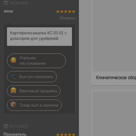
26.04.2026
анна
Отлично
Картофелесажалка КС-01-01 с
дозатором для удобрений
Хорошее
обслуживание
Быстро связались
Климатическое обо
Вежливый продавец
Товар был в наличии
30.11.2025
Покупатель