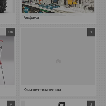
Альфамаг
828
3
Климатическая техника
6
2