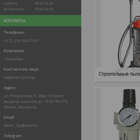
Суббота
09:00-21:00
Воскресенье
09:00-21:00
КОНТАКТЫ
+375 (29) 554-31-07
«ЭльМор»
Строительные пыл
Администратор
ул. Некрасова, 5, офис 4 (пункт
выдачи заказов до 19.00 ПН-ПТ),
Минск, Беларусь
elmor_by@mail.ru