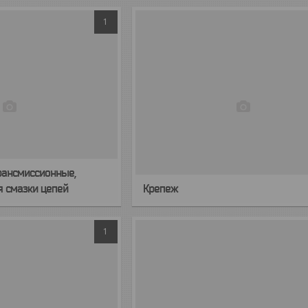
1
рансмиссионные,
я смазки цепей
Крепеж
1