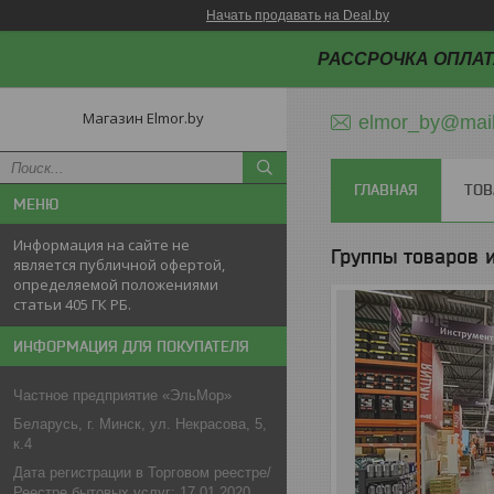
Начать продавать на Deal.by
РАССРОЧКА ОПЛАТ
Магазин Elmor.by
elmor_by@mail
ГЛАВНАЯ
ТОВ
Информация на сайте не
Группы товаров и
является публичной офертой,
определяемой положениями
статьи 405 ГК РБ.
ИНФОРМАЦИЯ ДЛЯ ПОКУПАТЕЛЯ
Частное предприятие «ЭльМор»
Беларусь, г. Минск, ул. Некрасова, 5,
к.4
Дата регистрации в Торговом реестре/
Реестре бытовых услуг: 17.01.2020