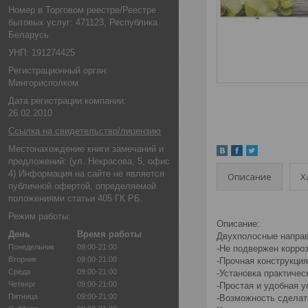
Номер в Торговом реестре/Реестре
бытовых услуг: 471123, Республика
Беларусь
УНП: 191274425
Регистрационный орган:
Мингорисполком
Дата регистрации компании:
26.02.2010
Ссылка на свидетельство/лицензию
Местонахождение книги замечаний и
предложений: (ул. Некрасова, 5, офис
4) Информация на сайте не является
Описание
Х
публичной офертой, определяемой
положениями статьи 405 ГК РБ.
Режим работы:
Описание:
День
Время работы
Двухполосные напра
Понедельник
09:00-21:00
-Не подвержен корро
Вторник
09:00-21:00
-Прочная конструкци
Среда
09:00-21:00
-Установка практиче
Четверг
09:00-21:00
-Простая и удобная у
Пятница
09:00-21:00
-Возможность сделат