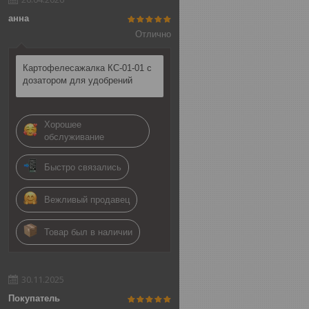
анна
Отлично
Картофелесажалка КС-01-01 с
дозатором для удобрений
Хорошее
обслуживание
Быстро связались
Вежливый продавец
Товар был в наличии
30.11.2025
Покупатель