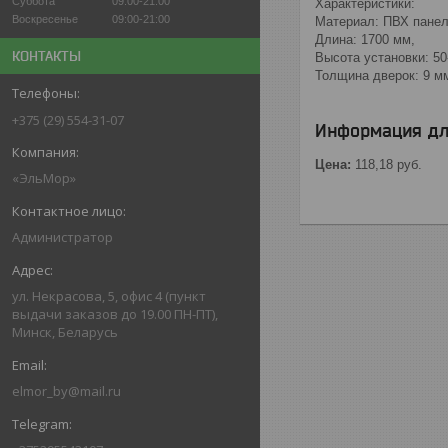
Суббота
09:00-21:00
Характеристики:
Воскресенье
09:00-21:00
Материал: ПВХ панел
Длина: 1700 мм,
КОНТАКТЫ
Высота установки: 50
Толщина дверок: 9 м
+375 (29) 554-31-07
Информация дл
Цена:
118,18
руб.
«ЭльМор»
Администратор
ул. Некрасова, 5, офис 4 (пункт
выдачи заказов до 19.00 ПН-ПТ),
Минск, Беларусь
elmor_by@mail.ru