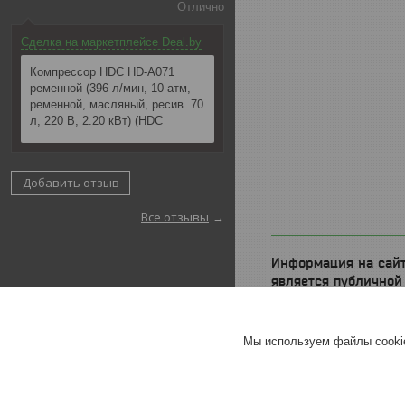
Отлично
Сделка на маркетплейсе Deal.by
Компрессор HDC HD-A071
ременной (396 л/мин, 10 атм,
ременной, масляный, ресив. 70
л, 220 В, 2.20 кВт) (HDC
Добавить отзыв
Все отзывы
Информация на сайт
является публичной
определяемой поло
статьи 405 ГК РБ.
Мы используем файлы cookie
Подробнее