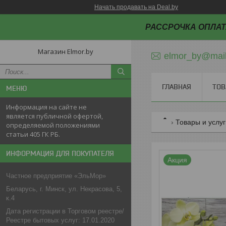
Начать продавать на Deal.by
РАССРОЧКА ОПЛАТ
Магазин Elmor.by
elmor_by@mail
ГЛАВНАЯ
ТОВ
Информация на сайте не
является публичной офертой,
Товары и услу
определяемой положениями
статьи 405 ГК РБ.
ИНФОРМАЦИЯ ДЛЯ ПОКУПАТЕЛЯ
Акция
Частное предприятие «ЭльМор»
Беларусь, г. Минск, ул. Некрасова, 5,
к.4
Дата регистрации в Торговом реестре/
Реестре бытовых услуг: 17.01.2020