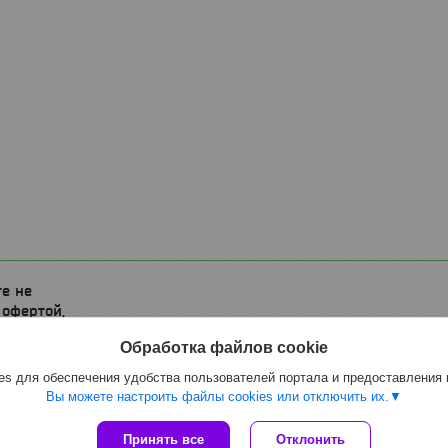
е не
 офертой,
жениями
Обработка файлов cookie
s для обеспечения удобства пользователей портала и предоставления
Вы можете настроить файлы cookies или отключить их.
Сайт создан на платформе Deal.by
Принять все
Отклонить