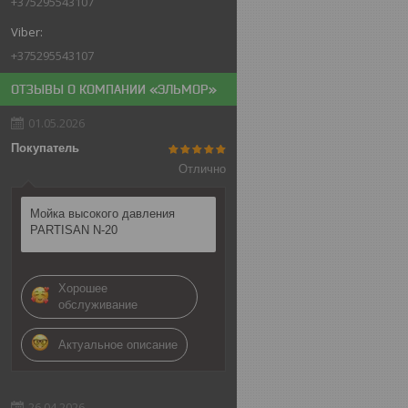
+375295543107
+375295543107
ОТЗЫВЫ О КОМПАНИИ «ЭЛЬМОР»
01.05.2026
Покупатель
Отлично
Мойка высокого давления
PARTISAN N-20
Хорошее
обслуживание
Актуальное описание
26.04.2026