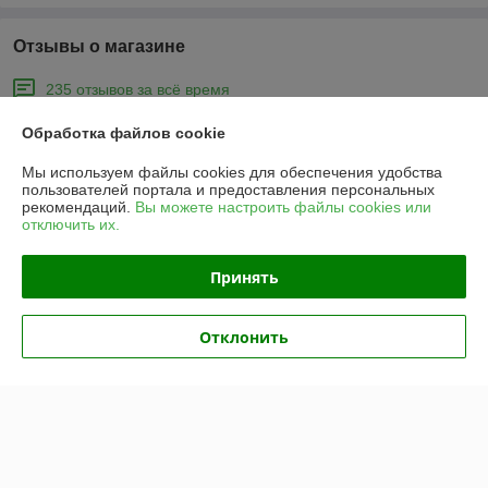
Отзывы о магазине
235 отзывов за всё время
Обработка файлов cookie
Покупатель
01.05.2026
Отлично
Мы используем файлы cookies для обеспечения удобства
пользователей портала и предоставления персональных
рекомендаций.
Вы можете настроить файлы cookies или
отключить их.
анна
26.04.2026
Отлично
Принять
Показать все отзывы
Отклонить
О нас
Контакты
Доставка и оплата