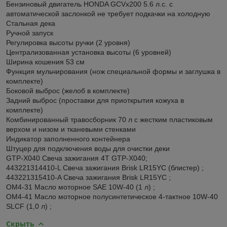
Бензиновый двигатель HONDA GCVx200 5.6 л.с. с
автоматической заслонкой не требует подкачки на холодную
Стальная дека
Ручной запуск
Регулировка высоты ручки (2 уровня)
Централизованная установка высоты (6 уровней)
Ширина кошения 53 см
Функция мульчирования (нож специальной формы и заглушка в
комплекте)
Боковой выброс (желоб в комплекте)
Задний выброс (проставки для приоткрытия кожуха в
комплекте)
Комбинированный травосборник 70 л с жестким пластиковым
верхом и низом и тканевыми стенками
Индикатор заполненного контейнера
Штуцер для подключения воды для очистки деки
GTP-X040 Свеча зажигания 4T GTP-X040;
443221314410-L Свеча зажигания Brisk LR15YC (блистер) ;
443221315410-A Свеча зажигания Brisk LR15YC ;
OM4-31 Масло моторное SAE 10W-40 (1 л) ;
OM4-41 Масло моторное полусинтетическое 4-тактное 10W-40
SLCF (1,0 л) ;
Скрыть