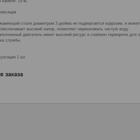
 кабеля: 15 м,
 месяцев
ржавеющей стали диаметром 3 дюйма не подвергается коррозии, и может
обеспечивает высокий напор, позволяет перекачивать чистую воду.
полненный двигатель имеет высокий ресурс и снабжен термореле для за
ока службы.
уатации 1 шт.
я заказа