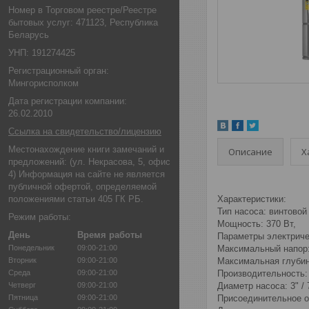
Номер в Торговом реестре/Реестре
бытовых услуг: 471123, Республика
Беларусь
УНП: 191274425
Регистрационный орган:
Мингорисполком
Дата регистрации компании:
26.02.2010
Ссылка на свидетельство/лицензию
Местонахождение книги замечаний и
Описание
Х
предложений: (ул. Некрасова, 5, офис
4) Информация на сайте не является
публичной офертой, определяемой
положениями статьи 405 ГК РБ.
Характеристики:
Тип насоса: винтовой
Режим работы:
Мощность: 370 Вт,
День
Время работы
Параметры электриче
Понедельник
09:00-21:00
Максимальный напор:
Вторник
09:00-21:00
Максимальная глубин
Среда
09:00-21:00
Производительность: 2
Четверг
09:00-21:00
Диаметр насоса: 3" / 
Пятница
09:00-21:00
Присоединительное от