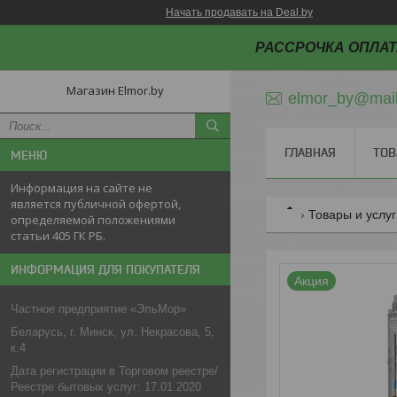
Начать продавать на Deal.by
РАССРОЧКА ОПЛАТ
Магазин Elmor.by
elmor_by@mail
ГЛАВНАЯ
ТОВ
Информация на сайте не
является публичной офертой,
Товары и услу
определяемой положениями
статьи 405 ГК РБ.
ИНФОРМАЦИЯ ДЛЯ ПОКУПАТЕЛЯ
Акция
Частное предприятие «ЭльМор»
Беларусь, г. Минск, ул. Некрасова, 5,
к.4
Дата регистрации в Торговом реестре/
Реестре бытовых услуг: 17.01.2020