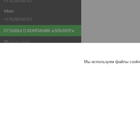
+375295543107
+375295543107
ОТЗЫВЫ О КОМПАНИИ «ЭЛЬМОР»
01.05.2026
Покупатель
Отлично
Мы используем файлы cookie
Мойка высокого давления
PARTISAN N-20
Хорошее
обслуживание
Актуальное описание
26.04.2026