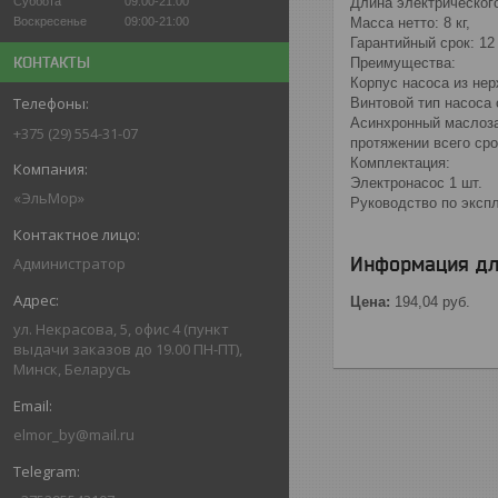
Суббота
09:00-21:00
Длина электрического
Воскресенье
09:00-21:00
Масса нетто: 8 кг,
Гарантийный срок: 12
КОНТАКТЫ
Преимущества:
Корпус насоса из не
Винтовой тип насоса 
Асинхронный маслоза
+375 (29) 554-31-07
протяжении всего ср
Комплектация:
Электронасос 1 шт.
«ЭльМор»
Руководство по экспл
Информация дл
Администратор
Цена:
194,04
руб.
ул. Некрасова, 5, офис 4 (пункт
выдачи заказов до 19.00 ПН-ПТ),
Минск, Беларусь
elmor_by@mail.ru