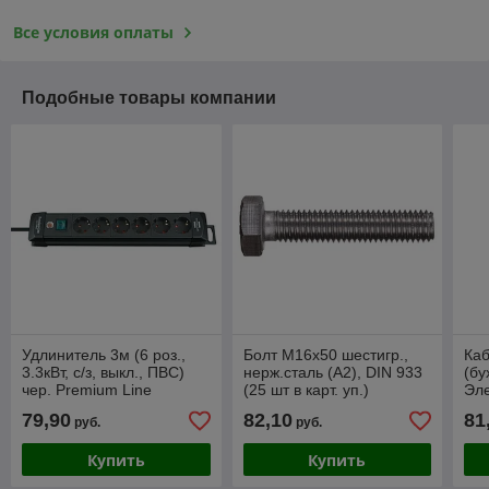
Все условия оплаты
Подобные товары компании
Удлинитель 3м (6 роз.,
Болт М16х50 шестигр.,
Каб
3.3кВт, с/з, выкл., ПВС)
нерж.сталь (А2), DIN 933
(бу
чер. Premium Line
(25 шт в карт. уп.)
Эл
(провод 3х1,5мм2, сила
(хл
79,90
82,10
81
руб.
руб.
тока 16А, с/з - с
Купить
Купить