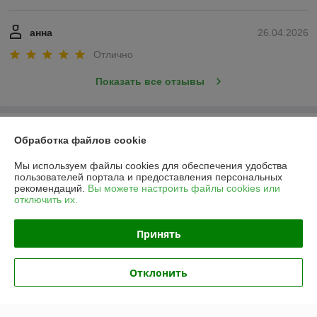
анна
26.04.2026
Отлично
Показать все отзывы
О нас
Обработка файлов cookie
Контакты
Мы используем файлы cookies для обеспечения удобства
пользователей портала и предоставления персональных
рекомендаций.
Вы можете настроить файлы cookies или
Доставка и оплата
отключить их.
График работы
Принять
Полная версия сайта
Отклонить
Политика обработки cookies