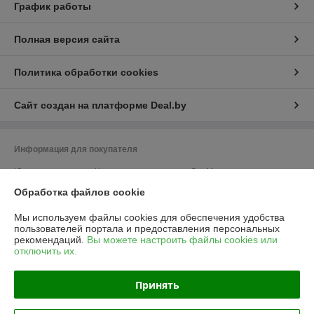
График работы
Полная версия сайта
Политика обработки cookies
Сайт создан на платформе Deal.by
Информация для покупателя
Юридическое лицо:
Частное предприятие «ЭльМор»
Беларусь, г. Минск, ул. Некрасова, 5, к.4
Обработка файлов cookie
Регистрационный номер ЕГР: 191274425
Мы используем файлы cookies для обеспечения удобства
УНП: 191274425
пользователей портала и предоставления персональных
рекомендаций.
Вы можете настроить файлы cookies или
Регистрационный орган: Мингорисполком
отключить их.
Дата регистрации компании: 26.02.2010
Принять
Ссылка на свидетельство/лицензию