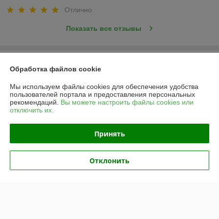
Отлично
Показать все отзывы
О нас
Обработка файлов cookie
Контакты
Мы используем файлы cookies для обеспечения удобства
пользователей портала и предоставления персональных
рекомендаций.
Вы можете настроить файлы cookies или
Доставка и оплата
отключить их.
График работы
Принять
Полная версия сайта
Отклонить
Политика обработки cookies
Сайт создан на платформе Deal.by