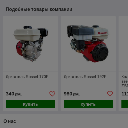
Подобные товары компании
Двигатель Rossel 170F
Двигатель Rossel 192F
Кол
вве
ZS1
2 о
340
980
11
руб.
руб.
Купить
Купить
О нас