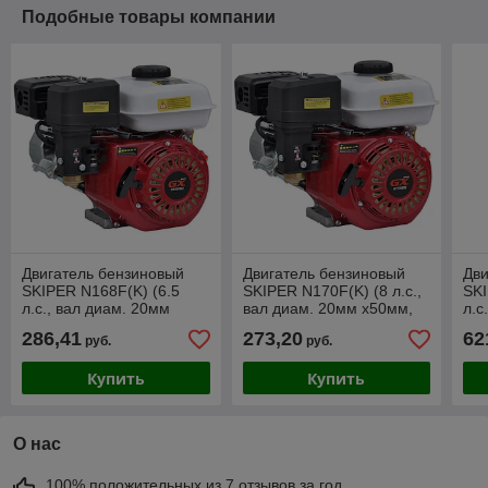
Подобные товары компании
Двигатель бензиновый
Двигатель бензиновый
Дви
SKIPER N168F(K) (6.5
SKIPER N170F(K) (8 л.с.,
SKI
л.с., вал диам. 20мм
вал диам. 20мм х50мм,
л.с
х50мм, шпонка 5мм)
шпонка 5мм)
25
286,41
273,20
62
руб.
руб.
Купить
Купить
О нас
100% положительных из 7 отзывов за год