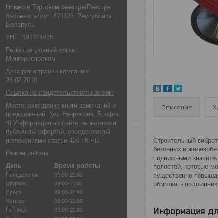
Номер в Торговом реестре/Реестре
бытовых услуг: 471123, Республика
Беларусь
УНП: 191274425
Регистрационный орган:
Мингорисполком
Дата регистрации компании:
26.02.2010
Ссылка на свидетельство/лицензию
Местонахождение книги замечаний и
Описание
Х
предложений: (ул. Некрасова, 5, офис
4) Информация на сайте не является
публичной офертой, определяемой
положениями статьи 405 ГК РБ.
Строительный вибрат
бетонных и железобе
Режим работы:
подвижными значител
День
Время работы
полостей, которые м
Понедельник
09:00-21:00
существенно повышая
Вторник
09:00-21:00
обмотка; - подшипники
Среда
09:00-21:00
Четверг
09:00-21:00
Информация дл
Пятница
09:00-21:00