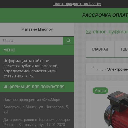
Начать продавать на Deal.by
РАССРОЧКА ОПЛАТ
Магазин Elmor.by
elmor_by@mail
ГЛАВНАЯ
ТОВ
Информация на сайте не
является публичной офертой,
...
Электроин
определяемой положениями
статьи 405 ГК РБ.
ИНФОРМАЦИЯ ДЛЯ ПОКУПАТЕЛЯ
Акция
Частное предприятие «ЭльМор»
Беларусь, г. Минск, ул. Некрасова, 5,
к.4
Дата регистрации в Торговом реестре/
Реестре бытовых услуг: 17.01.2020