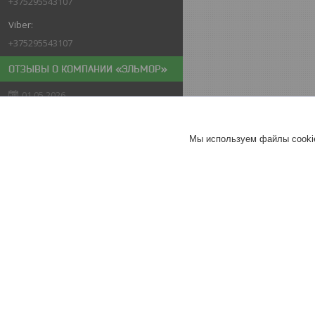
+375295543107
+375295543107
ОТЗЫВЫ О КОМПАНИИ «ЭЛЬМОР»
01.05.2026
Покупатель
Отлично
Мы используем файлы cookie
Мойка высокого давления
PARTISAN N-20
Хорошее
обслуживание
Актуальное описание
26.04.2026