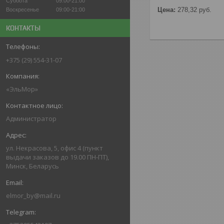
Суббота
09:00-21:00
Цена:
278,32
руб.
Воскресенье
09:00-21:00
КОНТАКТЫ
+375 (29) 554-31-07
«ЭльМор»
Администратор
ул. Некрасова, 5, офис 4 (пункт
выдачи заказов до 19.00 ПН-ПТ),
Минск, Беларусь
elmor_by@mail.ru