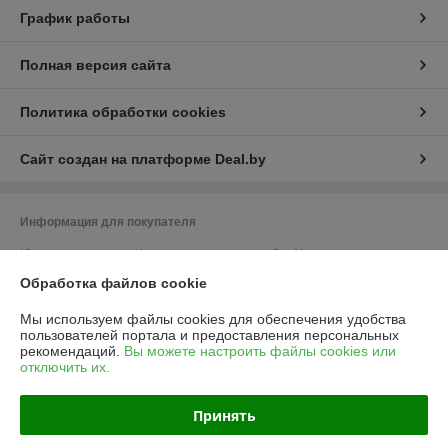
График работы
Полная версия сайта
Политика обработки cookies
Сайт создан на платформе Deal.by
Информация для покупателя
Юридическое лицо:
Частное предприятие «ЭльМор»
Беларусь, г. Минск, ул. Некрасова, 5, к.4
Обработка файлов cookie
Регистрационный номер ЕГР: 191274425
Мы используем файлы cookies для обеспечения удобства
УНП: 191274425
пользователей портала и предоставления персональных
рекомендаций.
Вы можете настроить файлы cookies или
Регистрационный орган: Мингорисполком
отключить их.
Дата регистрации компании: 26.02.2010
Принять
Ссылка на свидетельство/лицензию