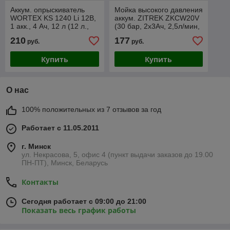
Аккум. опрыскиватель
Мойка высокого давления
WORTEX KS 1240 Li 12В,
аккум. ZITREK ZKCW20V
1 акк., 4 Ач, 12 л (12 л.,
(30 бар, 2x3Ач, 2,5л/мин,
3.8 бар, 12 В, 1 акк., 4.0
самовс., шланг 5м)
210
177
руб.
руб.
А/ч Li-Ion)
Купить
Купить
О нас
100% положительных из 7 отзывов за год
Работает с 11.05.2011
г. Минск
ул. Некрасова, 5, офис 4 (пункт выдачи заказов до 19.00
ПН-ПТ), Минск, Беларусь
Контакты
Сегодня работает с 09:00 до 21:00
Показать весь график работы