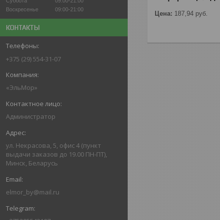
Суббота
09:00-21:00
Воскресенье
09:00-21:00
Цена:
187,94
руб.
КОНТАКТЫ
+375 (29) 554-31-07
«ЭльМор»
Администратор
ул. Некрасова, 5, офис 4 (пункт
выдачи заказов до 19.00 ПН-ПТ),
Минск, Беларусь
elmor_by@mail.ru