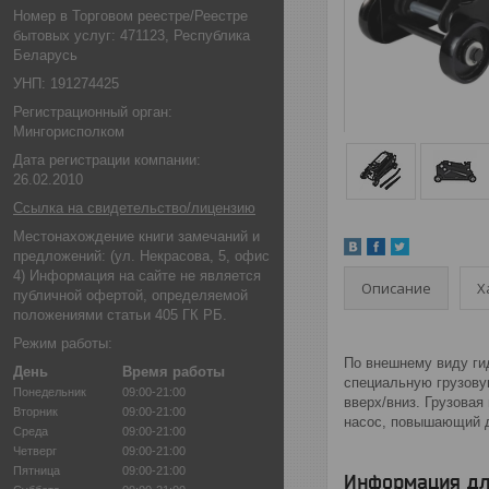
Номер в Торговом реестре/Реестре
бытовых услуг: 471123, Республика
Беларусь
УНП: 191274425
Регистрационный орган:
Мингорисполком
Дата регистрации компании:
26.02.2010
Ссылка на свидетельство/лицензию
Местонахождение книги замечаний и
предложений: (ул. Некрасова, 5, офис
4) Информация на сайте не является
Описание
Х
публичной офертой, определяемой
положениями статьи 405 ГК РБ.
Режим работы:
По внешнему виду ги
День
Время работы
специальную грузову
Понедельник
09:00-21:00
вверх/вниз. Грузова
Вторник
09:00-21:00
насос, повышающий д
Среда
09:00-21:00
Четверг
09:00-21:00
Пятница
09:00-21:00
Информация дл