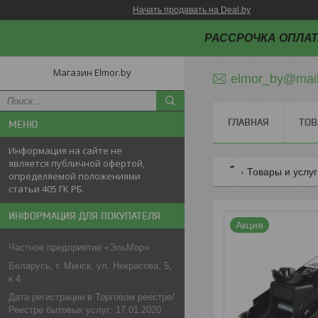
Начать продавать на Deal.by
РАССРОЧКА ОПЛАТ
Магазин Elmor.by
elmor_by@mail
ГЛАВНАЯ
ТОВ
Информация на сайте не
является публичной офертой,
Товары и услу
определяемой положениями
статьи 405 ГК РБ.
ИНФОРМАЦИЯ ДЛЯ ПОКУПАТЕЛЯ
Акция
Частное предприятие «ЭльМор»
Беларусь, г. Минск, ул. Некрасова, 5,
к.4
Дата регистрации в Торговом реестре/
Реестре бытовых услуг: 17.01.2020