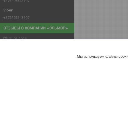
+375295543107
+375295543107
ОТЗЫВЫ О КОМПАНИИ «ЭЛЬМОР»
01.05.2026
Покупатель
Отлично
Мы используем файлы cookie
Мойка высокого давления
PARTISAN N-20
Хорошее
обслуживание
Актуальное описание
26.04.2026