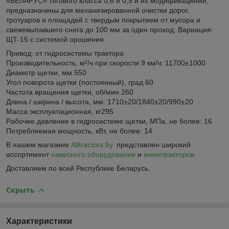
«БЕЛАРУС» тягового класса 0,6 и 0,9 и их модификациями,
предназначены для механизированной очистки дорог,
тротуаров и площадей с твердым покрытием от мусора и
свежевыпавшего снега до 100 мм за один проход. Вариация:
ЩТ-15 с системой орошения.
Привод: от гидросистемы трактора
Производительность, м²/ч при скорости 9 км/ч: 11700±1000
Диаметр щетки, мм 550
Угол поворота щетки (постоянный), град 60
Частота вращения щетки, об/мин 260
Длина / ширина / высота, мм: 1710±20/1840±20/990±20
Масса эксплуатационная, кг295
Рабочее давление в гидросистеме щетки, МПа, не более: 16
Потребляемая мощность, кВт, не более: 14
В нашем магазине
Alltractors.by.
представлен широкий
ассортимент
навесного оборудования
и
минитракторов.
Доставляем по всей Республике Беларусь.
Скрыть
Характеристики