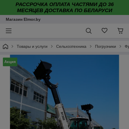
РАССРОЧКА ОПЛАТА ЧАСТЯМИ ДО 36
МЕСЯЦЕВ ДОСТАВКА ПО БЕЛАРУСИ
Магазин Elmor.by
Товары и услуги
Сельхозтехника
Погрузчики
Фр
Акция