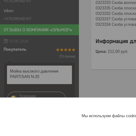
+375295543107
0323333 Скоба волно
0323335 Скоба плоск
0323332 Скоба плоск
+375295543107
0323337 Скоба углов
0323334 Скоба углов
ОТЗЫВЫ О КОМПАНИИ «ЭЛЬМОР»
Информация дл
01.05.2026
Покупатель
Цена:
212,60
руб.
Отлично
Мойка высокого давления
PARTISAN N-20
Хорошее
обслуживание
Актуальное описание
Мы используем файлы cookie
26.04.2026