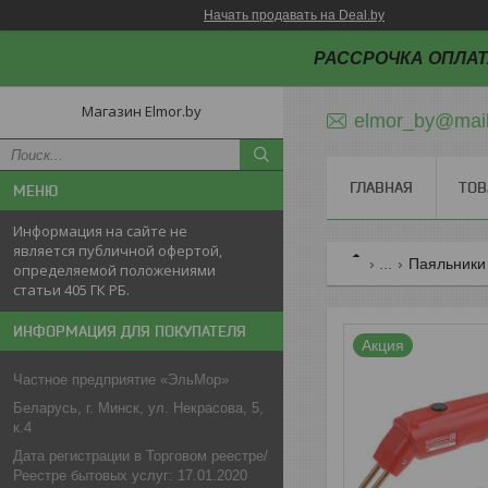
Начать продавать на Deal.by
РАССРОЧКА ОПЛАТ
Магазин Elmor.by
elmor_by@mail
ГЛАВНАЯ
ТОВ
Информация на сайте не
является публичной офертой,
...
Паяльники
определяемой положениями
статьи 405 ГК РБ.
ИНФОРМАЦИЯ ДЛЯ ПОКУПАТЕЛЯ
Акция
Частное предприятие «ЭльМор»
Беларусь, г. Минск, ул. Некрасова, 5,
к.4
Дата регистрации в Торговом реестре/
Реестре бытовых услуг: 17.01.2020