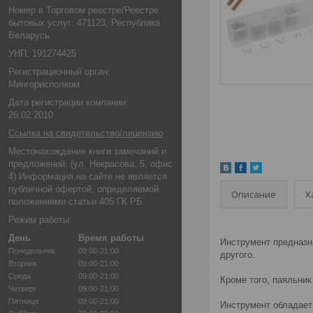
Номер в Торговом реестре/Реестре
бытовых услуг: 471123, Республика
Беларусь
УНП: 191274425
Регистрационный орган:
Мингорисполком
Дата регистрации компании:
26.02.2010
Ссылка на свидетельство/лицензию
Местонахождение книги замечаний и
предложений: (ул. Некрасова, 5, офис
4) Информация на сайте не является
публичной офертой, определяемой
Описание
Х
положениями статьи 405 ГК РБ.
Режим работы:
День
Время работы
Инструмент предназна
Понедельник
09:00-21:00
другого.
Вторник
09:00-21:00
Среда
09:00-21:00
Кроме того, паяльни
Четверг
09:00-21:00
Пятница
09:00-21:00
Инструмент обладает