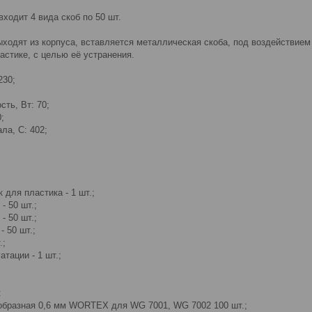
входит 4 вида скоб по 50 шт.
ыходят из корпуса, вставляется металлическая скоба, под воздействие
астике, с целью её устранения.
230;
ть, Вт: 70;
;
ла, С: 402;
для пластика - 1 шт.;
- 50 шт.;
- 50 шт.;
- 50 шт.;
.;
тации - 1 шт.;
:
образная 0,6 мм WORTEX для WG 7001, WG 7002 100 шт.;