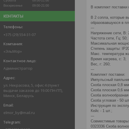
Суббота
09:00-21:00
Воскресенье
09:00-21:00
В комплект поставки 
КОНТАКТЫ
В 2 сопла, которые в
образовавшуюся в пл
---
Напряжение сети, В: 
+375 (29) 554-31-07
Частота сети, Гц: 50;
Максимальная мощнос
Степень защиты: IP20
«ЭльМор»
Макс. температура жа
Время нагрева, с: 3;
Вес, г: 260;
Администратор
---
Комплект поставки:
Импульсный паяльник 
ул. Некрасова, 5, офис 4 (пункт
Скоба плоская 0,8 мм 
выдачи заказов до 19.00 ПН-ПТ),
Скоба плоская 0,6 мм 
Минск, Беларусь
Скоба волнообразная 
Скоба угловая - 50 шт
Инструкция по эксплуа
Кейс - 1 шт.;
elmor_by@mail.ru
---
Совместимые товары
0323336 Скоба волно