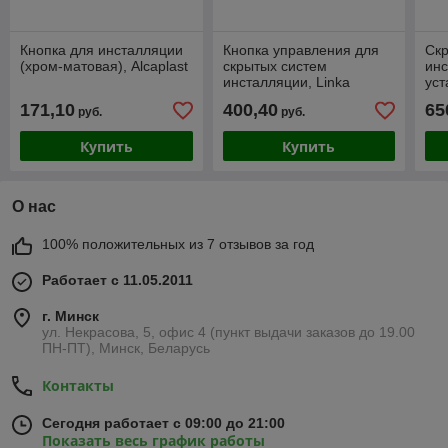
Кнопка для инсталляции
Кнопка управления для
Ск
(хром-матовая), Alcaplast
скрытых систем
инс
инсталляции, Linka
уст
(черный-мат/золото-мат),
гип
171,10
400,40
65
руб.
руб.
Alca
мон
Sad
Купить
Купить
О нас
100% положительных из 7 отзывов за год
Работает с 11.05.2011
г. Минск
ул. Некрасова, 5, офис 4 (пункт выдачи заказов до 19.00
ПН-ПТ), Минск, Беларусь
Контакты
Сегодня работает с 09:00 до 21:00
Показать весь график работы