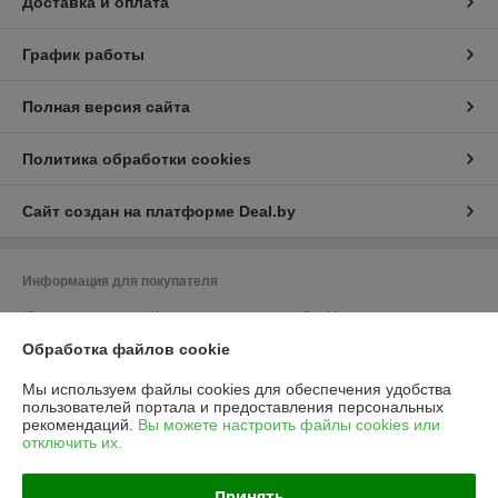
Доставка и оплата
График работы
Полная версия сайта
Политика обработки cookies
Сайт создан на платформе Deal.by
Информация для покупателя
Юридическое лицо:
Частное предприятие «ЭльМор»
Беларусь, г. Минск, ул. Некрасова, 5, к.4
Обработка файлов cookie
Регистрационный номер ЕГР: 191274425
Мы используем файлы cookies для обеспечения удобства
УНП: 191274425
пользователей портала и предоставления персональных
рекомендаций.
Вы можете настроить файлы cookies или
Регистрационный орган: Мингорисполком
отключить их.
Дата регистрации компании: 26.02.2010
Принять