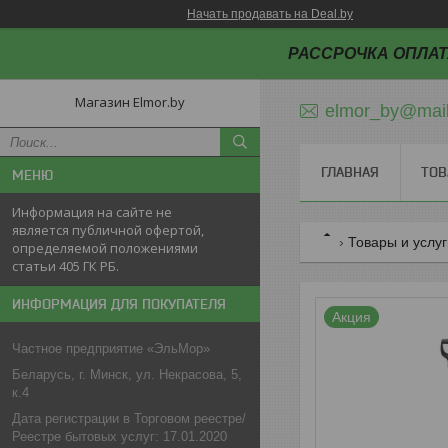
Начать продавать на Deal.by
РАССРОЧКА ОПЛАТ
Магазин Elmor.by
elmor_by@mail
ГЛАВНАЯ
ТОВ
Информация на сайте не
является публичной офертой,
Товары и услу
определяемой положениями
статьи 405 ГК РБ.
ИНФОРМАЦИЯ ДЛЯ ПОКУПАТЕЛЯ
Акция
Частное предприятие «ЭльМор»
Беларусь, г. Минск, ул. Некрасова, 5,
к.4
Дата регистрации в Торговом реестре/
Реестре бытовых услуг: 17.01.2020