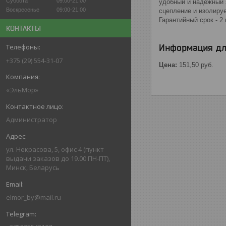
Суббота
09:00-21:00
удобный и надежный 
Воскресенье
09:00-21:00
сцепление и изолиру
Гарантийный срок - 2 
КОНТАКТЫ
Информация дл
+375 (29) 554-31-07
Цена:
151,50
руб.
«ЭльМор»
Администратор
ул. Некрасова, 5, офис 4 (пункт
выдачи заказов до 19.00 ПН-ПТ),
Минск, Беларусь
elmor_by@mail.ru