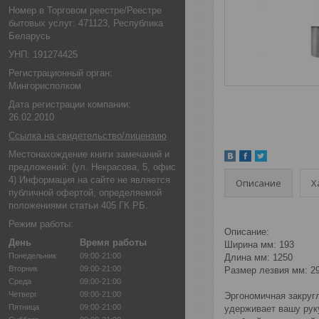
Номер в Торговом реестре/Реестре
бытовых услуг: 471123, Республика
Беларусь
УНП: 191274425
Регистрационный орган:
Мингорисполком
Дата регистрации компании:
26.02.2010
Ссылка на свидетельство/лицензию
Местонахождение книги замечаний и
предложений: (ул. Некрасова, 5, офис
4) Информация на сайте не является
Описание
Х
публичной офертой, определяемой
положениями статьи 405 ГК РБ.
Режим работы:
Описание:
День
Время работы
Ширина мм: 193
Понедельник
09:00-21:00
Длина мм: 1250
Вторник
09:00-21:00
Размер лезвия мм: 2
Среда
09:00-21:00
Четверг
09:00-21:00
Эргономичная закругл
Пятница
09:00-21:00
удерживает вашу руку