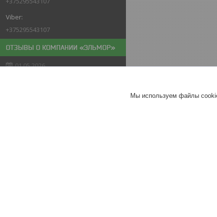
+375295543107
+375295543107
ОТЗЫВЫ О КОМПАНИИ «ЭЛЬМОР»
01.05.2026
Покупатель
Отлично
Мы используем файлы cookie
Мойка высокого давления
PARTISAN N-20
Хорошее
обслуживание
Актуальное описание
26.04.2026