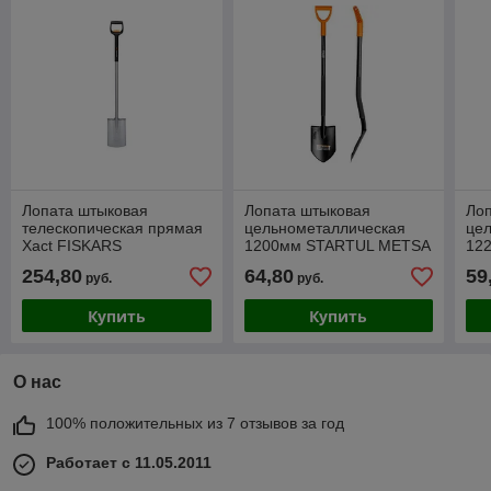
Лопата штыковая
Лопата штыковая
Ло
телескопическая прямая
цельнометаллическая
це
Xact FISKARS
1200мм STARTUL METSA
12
(длина:1108-1300мм,
(ST6080-08)
(ST
254,80
64,80
59
руб.
руб.
ширина:192мм)
Купить
Купить
О нас
100% положительных из 7 отзывов за год
Работает с 11.05.2011