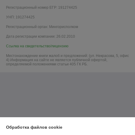
Регистрационный номер ЕГР: 191274425
УНП: 191274425
Регистрационный орган: Мингорисполком
Дата регистрации компании: 26.02.2010
Ссылка на свидетельство/лицензию
Местонахождение книги жалоб и предложений: (ул. Некрасова, 5, офис
4) Информация на сайте не является публичной офертой,
определяемой положениями статьи 405 ГК РБ.
Обработка файлов cookie