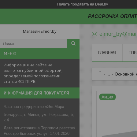
Начать продавать на Deal.by
РАССРОЧКА ОПЛАТ
Магазин Elmor.by
elmor_by@mail
ГЛАВНАЯ
ТОВ
Информация на сайте не
является публичной офертой,
...
Основной 
определяемой положениями
статьи 405 ГК РБ.
ИНФОРМАЦИЯ ДЛЯ ПОКУПАТЕЛЯ
Акция
Частное предприятие «ЭльМор»
Беларусь, г. Минск, ул. Некрасова, 5,
к.4
Дата регистрации в Торговом реестре/
Реестре бытовых услуг: 17.01.2020