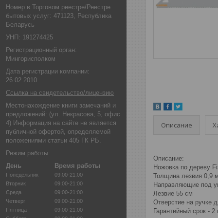
Номер в Торговом реестре/Реестре
бытовых услуг: 471123, Республика
Беларусь
УНП: 191274425
Регистрационный орган:
Мингорисполком
Дата регистрации компании:
26.02.2010
Ссылка на свидетельство/лицензию
Местонахождение книги замечаний и
предложений: (ул. Некрасова, 5, офис
4) Информация на сайте не является
Описание
Х
публичной офертой, определяемой
положениями статьи 405 ГК РБ.
Режим работы:
Описание:
День
Время работы
Ножовка по дереву F
Понедельник
09:00-21:00
Толщина лезвия 0,9 
Вторник
09:00-21:00
Направляющие под уг
Среда
09:00-21:00
Лезвие 55 см
Четверг
09:00-21:00
Отверстие на ручке 
Пятница
09:00-21:00
Гарантийный срок - 2 