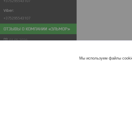
+375295543107
+375295543107
ОТЗЫВЫ О КОМПАНИИ «ЭЛЬМОР»
01.05.2026
Покупатель
Отлично
Мы используем файлы cookie
Мойка высокого давления
PARTISAN N-20
Хорошее
обслуживание
Актуальное описание
26.04.2026