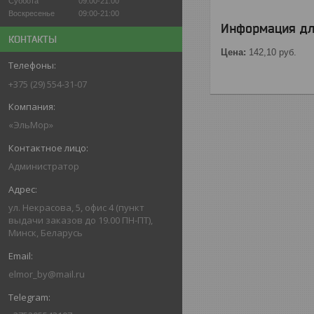
Суббота
09:00-21:00
Воскресенье
09:00-21:00
Информация дл
КОНТАКТЫ
Цена:
142,10
руб.
+375 (29) 554-31-07
«ЭльМор»
Администратор
ул. Некрасова, 5, офис 4 (пункт
выдачи заказов до 19.00 ПН-ПТ),
Минск, Беларусь
elmor_by@mail.ru