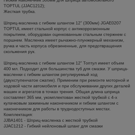
TOPTUL (JJAC1212);
Жесткая трубка.
Шприц-масленка с гибким шлангом 12" (300мм) JGAE0207
TOPTUL имеет стальной корпус c антикоррозионным
покрытием, оборудован оцинкованным стальным стержнем с
поршнем. Масленка имеет рычажно-плунжерный механизм,
ручка и часть корпуса обрезиненные, для предотвращения
скольжения рук.
Шприц-масленка с гибким шлангом 12" Топтул имеет объем
400 мл. Подходит для большинства туб для смазки. У шприца-
масленки с гибким шлангом регулируемый ход
(двухступенчатое сжатие). Применим при ремонте моторной и
ходовой части автомобиля и при обслуживании других деталей
машин и агрегатов в точках трения. Общая длина шприца
составляет 365 мм, укомплектован жесткой трубкой с 4-х
кулачковым зажимным наконечником и гибким шлангом с
наконечником для работы в труднодоступных местах.
Комплектация:
JJBA1401 - Шприц-масленка с жесткой трубкой
JJAC1212 - Гибкий нейлоновый шланг для смазки