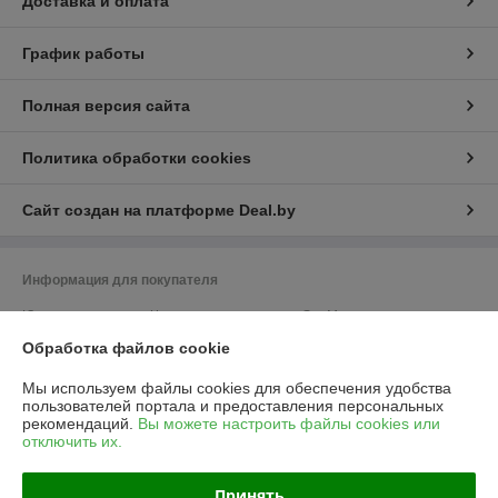
Доставка и оплата
График работы
Полная версия сайта
Политика обработки cookies
Сайт создан на платформе Deal.by
Информация для покупателя
Юридическое лицо:
Частное предприятие «ЭльМор»
Беларусь, г. Минск, ул. Некрасова, 5, к.4
Обработка файлов cookie
Регистрационный номер ЕГР: 191274425
Мы используем файлы cookies для обеспечения удобства
УНП: 191274425
пользователей портала и предоставления персональных
рекомендаций.
Вы можете настроить файлы cookies или
Регистрационный орган: Мингорисполком
отключить их.
Дата регистрации компании: 26.02.2010
Принять