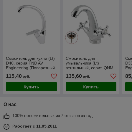
Смеситель для кухни (Lt)
Смеситель для
Сме
D40, серия PND AV
умывальника (Lt)
D35
Engineering (Поворотный
вентильный, серия QNM
Eng
излив, длина 24,5 см,
AV Engineering
115,40
135,60
85
руб.
руб.
высота 21,3 см)
(Монолитный излив,
длина 14 см, высота 13
Купить
Купить
О нас
100% положительных из 7 отзывов за год
Работает с 11.05.2011