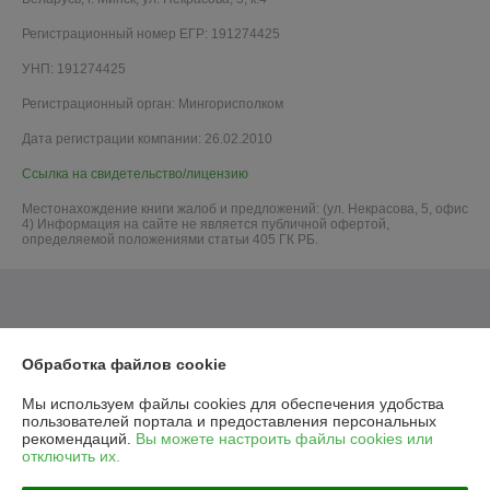
Регистрационный номер ЕГР: 191274425
УНП: 191274425
Регистрационный орган: Мингорисполком
Дата регистрации компании: 26.02.2010
Ссылка на свидетельство/лицензию
Местонахождение книги жалоб и предложений: (ул. Некрасова, 5, офис
4) Информация на сайте не является публичной офертой,
определяемой положениями статьи 405 ГК РБ.
Обработка файлов cookie
Мы используем файлы cookies для обеспечения удобства
пользователей портала и предоставления персональных
рекомендаций.
Вы можете настроить файлы cookies или
отключить их.