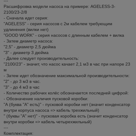
---
Расшифровка модели насоса на примере: AGELESS-3-
2100/23-2/8
- Сначала идет серия:
"AGELESS" - серия насосов с 2м кабелем требующим
удлинения (вилки нет)
"GOOD WORK" - серия насосов с длинным кабелем + вилка
- Затем диаметр насоса:
"2,5" - диаметр 2,5 дюйма
"3" - диаметр 3 дюйма
- Далее следует производительность:
"2100/23" - значит, что насос качает 2,1 м3 в час при напоре 23
м
- Затем идет обозначение максимальной производительности:
"2" - до 3 м3 в час.
"3" - до 4 м3 в час
- Количество рабочих колёс обозначается последней цифрой:
- Обозначение наличия пусковой коробки:
"А (буква "А" есть)" - пусковой коробки нет (значит конденсатор
внутри корпуса насоса => кабель трехжильный)
" (буквы "А" нет)" - пусковая коробка есть (значит конденсатор
внутри коробки => кабель четырехжильный)
---
Комплектация: