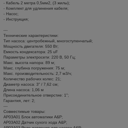
- Кабель 2 метра 0,5мм2, (3 жилы);
- Комплект для удлинения кабеля;
- Насос;
- Инструкция;
---
Технические характеристики:
Тип насоса: центробежный, многоступенчатый;
Мощность двигателя: 550 Вт;
Емкость кондексатора: 25 uF
Параметры электросети: 220 В, 50 Гц;
Макс. высота напора: 89 м;
Макс. глубина погружения: 75 м;
Макс. производительность: 2,7 м3/ч;
Количество рабочих колес: 21;
Диаметр насоса: 3" / 7,62 см;
Длина насоса: 1,06 м
Присоединительное отверстие: 1";
Гарантия, лет: 2;
---
Совместимые товары:
AP03A01 Блок автоматики A&P;
AP03A02 Датчик сухого хода A&P;
AP03A03 Реле давления для насоса A&P;