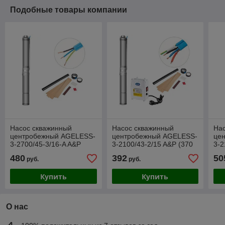
Подобные товары компании
Насос скважинный
Насос скважинный
На
центробежный AGELESS-
центробежный AGELESS-
це
3-2700/45-3/16-A A&P
3-2100/43-2/15 A&P (370
3-2
(550 Вт, 3,6 м3/ч, 64м, 3" /
Вт, 2,7 м3/ч, 60м, 3" / 7,62
(55
480
392
50
руб.
руб.
7,62 см)
см)
7,6
Купить
Купить
О нас