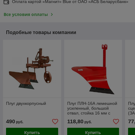
Оплата картой «Магнит» Blue от ОАО «АСБ Беларусбанк»
Все условия оплаты
Подобные товары компании
Плуг двухкорпусный
Плуг ПЛН-16А лемешной
Плу
усиленный, большой
сце
отвал, стойка 16 мм с
(ЗА
вилкой, 11.01.40.00.00
490
118,80
77
руб.
руб.
Купить
Купить