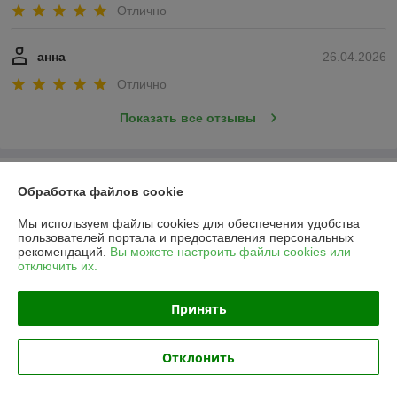
Отлично
анна
26.04.2026
Отлично
Показать все отзывы
О нас
Обработка файлов cookie
Контакты
Мы используем файлы cookies для обеспечения удобства
пользователей портала и предоставления персональных
рекомендаций.
Вы можете настроить файлы cookies или
Доставка и оплата
отключить их.
График работы
Принять
Полная версия сайта
Отклонить
Политика обработки cookies