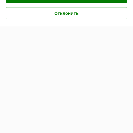
анна
26.04.2026
Отклонить
Отлично
Показать все отзывы
О нас
Контакты
Доставка и оплата
График работы
Полная версия сайта
Политика обработки cookies