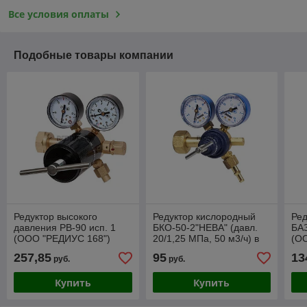
Все условия оплаты
Подобные товары компании
Редуктор высокого
Редуктор кислородный
Ред
давления РВ-90 исп. 1
БКО-50-2"НЕВА" (давл.
БАЗ
(ООО "РЕДИУС 168")
20/1,25 МПа, 50 м3/ч) в
(О
коробке (ООО "РЕДИУС
257,85
95
13
руб.
руб.
168")
Купить
Купить