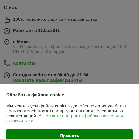
О нас
100% положительных из 7 отзывов за год
Работает с 11.05.2011
г. Минск
ул. Некрасова, 5, офис 4 (пункт выдачи заказов до 19.00
ПН-ПТ), Минск, Беларусь
Контакты
Сегодня работает с 09:00 до 21:00
Показать весь график работы
Обработка файлов cookie
Отзывы о магазине
Мы используем файлы cookies для обеспечения удобства
пользователей портала и предоставления персональных
235 отзывов за всё время
рекомендаций.
Вы можете настроить файлы cookies или
отключить их.
Покупатель
01.05.2026
Отлично
Принять