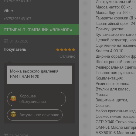
+375295543107
Инструментальный ящ
Масса нетто: 80 кг ,
Масса брутто: 88 кг ,
+375295543107
Габариты коробки (Д x
Гарантийный срок: 24
Преимущества:
ОТЗЫВЫ О КОМПАНИИ «ЭЛЬМОР»
Культиватор легкого
Цепной редуктор, кор
01.05.2026
Сцепление натяжени
Покупатель
Колеса 4.00-10
Отлично
Ширина обработки фр
Шестигранный вал ре
Универсальная сцепк
Мойка высокого давления
Поворотная рукоятка 
PARTISAN N-20
Комплектация:
Резиновые колеса,
Втулки для колес,
Фрезы,
Хорошее
Защитные щитки,
обслуживание
Сошник,
Набор крепежных изд
Актуальное описание
Совместимые товары
GTP-X040 Свеча заж
OM4-51 Масло моторн
ASX5010-6 Масло мот
26.04.2026