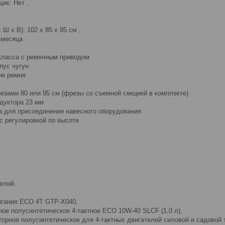
ик: Нет ,
 Ш x В): 102 x 85 x 95 см ,
 месяца
 класса с ременным приводом
пус чугун
ем ремня
езами 80 или 95 см (фрезы со съемной секцией в комплекте)
дуктора 23 мм
а для присоединения навесного оборудования
с регулировкой по высоте
елий.
:
игания ECO 4T GTP-X040,
ое полусинтетическое 4-тактное ECO 10W-40 SLCF (1,0 л),
орное полусинтетическое для 4-тактных двигателей силовой и садовой