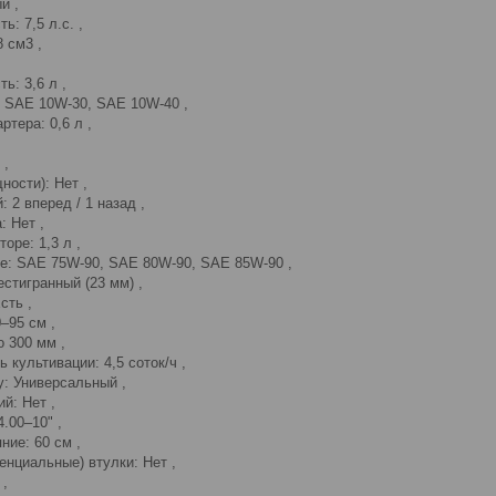
й ,
: 7,5 л.с. ,
 см3 ,
ь: 3,6 л ,
: SAE 10W-30, SAE 10W-40 ,
ртера: 0,6 л ,
 ,
ости): Нет ,
 2 вперед / 1 назад ,
: Нет ,
оре: 1,3 л ,
ре: SAE 75W-90, SAE 80W-90, SAE 85W-90 ,
естигранный (23 мм) ,
сть ,
–95 см ,
о 300 мм ,
 культивации: 4,5 соток/ч ,
у: Универсальный ,
й: Нет ,
.00–10" ,
ие: 60 см ,
нциальные) втулки: Нет ,
 ,