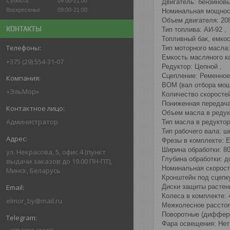
Суббота
09:00-21:00
Двигатель: бензиновы
Воскресенье
09:00-21:00
Номинальная мощность
Объем двигателя: 208
КОНТАКТЫ
Тип топлива: АИ-92 ,
Топливный бак, емкост
Тип моторного масла
Емкость масляного ка
+375 (29) 554-31-07
Редуктор: Цепной ,
Сцепление: Ременное
ВОМ (вал отбора мощн
«ЭльМор»
Количество скоростей:
Пониженная передача
Объем масла в редукт
Администратор
Тип масла в редукто
Тип рабочего вала: ш
Фрезы в комплекте: Е
Ширина обработки: 80
ул. Некрасова, 5, офис 4 (пункт
Глубина обработки: д
выдачи заказов до 19.00 ПН-ПТ),
Номинальная скорость
Минск, Беларусь
Кронштейн под сцепк
Диски защиты растени
Колеса в комплекте: 4
elmor_by@mail.ru
Межколесное расстоян
Поворотные (диффере
Фара освещения: Нет