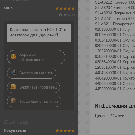
SL-A8212 Колесо 4.00
SL-A8207 Колесо 4.00
анна
SL-A8204 Покрышка 4.
Отлично
SL-A8201 Камера 4.00
SL-A8211 Поворотная
0101300000-01 Плуг ,
Картофелесажалка КС-01-01 с
0002500000-01 Окучн
дозатором для удобрений
0302410000-01 Окучн
0302200000-01 Окучн
1202200000-01 Окучн
Хорошее
0303210000-01 Карто
обслуживание
0303540000-01 Карто
1203510000-01 Карто
4404280000-01 Грунт
Быстро связались
4404200000-01 Грунт
4406280000-01 Сцепка
Вежливый продавец
4455300000-01 Сцепк
Товар был в наличии
Информация дл
Цена:
1 224
руб.
30.11.2025
Покупатель