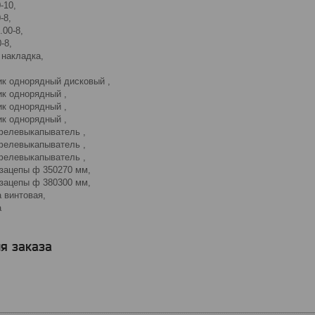
-10,
-8,
00-8,
-8,
 накладка,
ик однорядный дисковый ,
ик однорядный ,
ик однорядный ,
ик однорядный ,
фелевыкапыватель ,
фелевыкапыватель ,
фелевыкапыватель ,
озацепы ф 350270 мм,
озацепы ф 380300 мм,
 винтовая,
а
я заказа