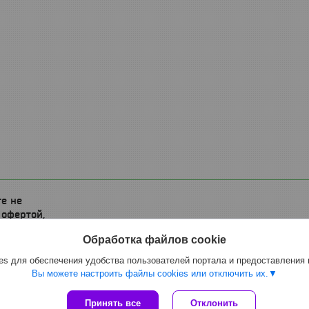
е не
 офертой,
жениями
Обработка файлов cookie
s для обеспечения удобства пользователей портала и предоставления
Вы можете настроить файлы cookies или отключить их.
Сайт создан на платформе Deal.by
Принять все
Отклонить