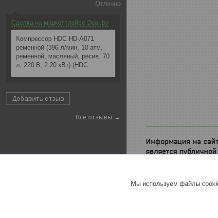
Отлично
Сделка на маркетплейсе Deal.by
Компрессор HDC HD-A071
ременной (396 л/мин, 10 атм,
ременной, масляный, ресив. 70
л, 220 В, 2.20 кВт) (HDC
Добавить отзыв
Все отзывы
Информация на сайт
является публичной
определяемой поло
статьи 405 ГК РБ.
Мы используем файлы cookie
Подробнее