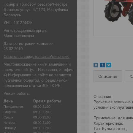
Номер в Торговом реестре/Реестре
бытовых услуг: 471123, Республика
Беларусь
УНП: 191274425
Регистрационный орган:
Мингорисполком
Дата регистрации компании:
26.02.2010
Ссылка на свидетельство/лицензию
Местонахождение книги замечаний и
предложений: (ул. Некрасова, 5, офис
4) Информация на сайте не является
Описание
Х
публичной офертой, определяемой
положениями статьи 405 ГК РБ.
Режим работы:
Описание:
День
Время работы
Расчетная величина 
Понедельник
09:00-21:00
условий эксплуатаци
Вторник
09:00-21:00
Среда
09:00-21:00
Примечание: для нав
Четверг
09:00-21:00
Характеристики:
Пятница
09:00-21:00
Тип: Культиватор ,