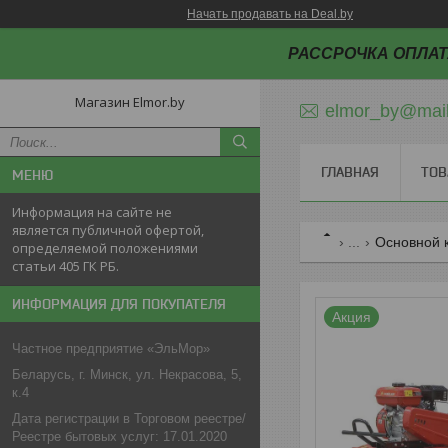
Начать продавать на Deal.by
РАССРОЧКА ОПЛАТ
Магазин Elmor.by
elmor_by@mail
ГЛАВНАЯ
ТОВ
Информация на сайте не
является публичной офертой,
...
Основной 
определяемой положениями
статьи 405 ГК РБ.
ИНФОРМАЦИЯ ДЛЯ ПОКУПАТЕЛЯ
Акция
Частное предприятие «ЭльМор»
Беларусь, г. Минск, ул. Некрасова, 5,
к.4
Дата регистрации в Торговом реестре/
Реестре бытовых услуг: 17.01.2020