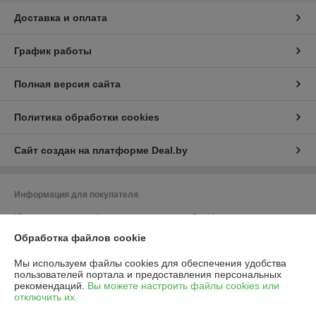
Доставка и оплата
График работы
Полная версия сайта
Политика обработки cookies
Сайт создан на платформе Deal.by
Информация для покупателя
Юридическое лицо:
Частное предприятие «ЭльМор»
Беларусь, г. Минск, ул. Некрасова, 5, к.4
Обработка файлов cookie
Регистрационный номер ЕГР: 191274425
Мы используем файлы cookies для обеспечения удобства
УНП: 191274425
пользователей портала и предоставления персональных
рекомендаций.
Вы можете настроить файлы cookies или
Регистрационный орган: Мингорисполком
отключить их.