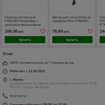
Секатор контактный
Щетка для снега 63см со
Сек
FISKARS PowerStep с
скребком Plus FISKARS
FIS
храповым механизмом
P7
168,56
78,80
14
руб.
руб.
Купить
Купить
О нас
100% положительных из 7 отзывов за год
Работает с 11.05.2011
г. Минск
ул. Некрасова, 5, офис 4 (пункт выдачи заказов до 19.00
ПН-ПТ), Минск, Беларусь
Контакты
Сегодня работает с 09:00 до 21:00