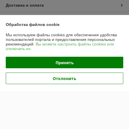
Доставка и оплата
График работы
Обработка файлов cookie
Полная версия сайта
Мы используем файлы cookies для обеспечения удобства
пользователей портала и предоставления персональных
рекомендаций.
Вы можете настроить файлы cookies или
Политика обработки cookies
отключить их.
Сайт создан на платформе Deal.by
Принять
Информация для покупателя
Отклонить
Юридическое лицо:
Частное предприятие «ЭльМор»
Беларусь, г. Минск, ул. Некрасова, 5, к.4
Регистрационный номер ЕГР: 191274425
УНП: 191274425
Регистрационный орган: Мингорисполком
Дата регистрации компании: 26.02.2010