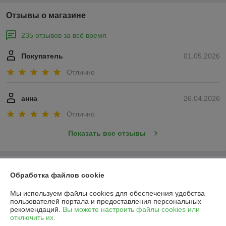
Отзывы о магазине
235 отзывов за всё время
Покупатель
01.05.2026
Отлично
анна
26.04.2026
Отлично
Показать все отзывы
О нас
Обработка файлов cookie
Контакты
Мы используем файлы cookies для обеспечения удобства
пользователей портала и предоставления персональных
рекомендаций.
Вы можете настроить файлы cookies или
Доставка и оплата
отключить их.