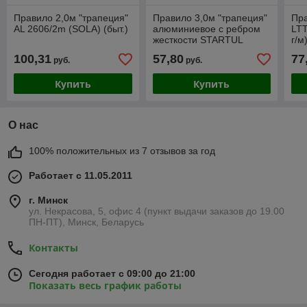
Правило 2,0м "трапеция"
Правило 3,0м "трапеция"
Пра
AL 2606/2m (SOLA) (быт.)
алюминиевое с ребром
LTT
жесткости STARTUL
г/м
MASTER (ST3561-300)
100,31
57,80
77
руб.
руб.
Купить
Купить
О нас
100% положительных из 7 отзывов за год
Работает с 11.05.2011
г. Минск
ул. Некрасова, 5, офис 4 (пункт выдачи заказов до 19.00
ПН-ПТ), Минск, Беларусь
Контакты
Сегодня работает с 09:00 до 21:00
Показать весь график работы