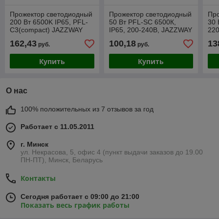
Прожектор светодиодный
Прожектор светодиодный
Пр
200 Вт 6500K IP65, PFL-
50 Вт PFL-SC 6500К,
30 
C3(compact) JAZZWAY
IP65, 200-240В, JAZZWAY
22
(120-240В, 17000Лм)
162,43
100,18
13
руб.
руб.
Купить
Купить
О нас
100% положительных из 7 отзывов за год
Работает с 11.05.2011
г. Минск
ул. Некрасова, 5, офис 4 (пункт выдачи заказов до 19.00
ПН-ПТ), Минск, Беларусь
Контакты
Сегодня работает с 09:00 до 21:00
Показать весь график работы