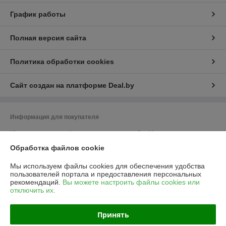
График работы
Полная версия сайта
Политика обработки cookies
Сайт создан на платформе Deal.by
Информация для покупателя
Юридическое лицо:
Частное предприятие «ЭльМор»
Беларусь, г. Минск, ул. Некрасова, 5, к.4
Обработка файлов cookie
Регистрационный номер ЕГР: 191274425
Мы используем файлы cookies для обеспечения удобства
УНП: 191274425
пользователей портала и предоставления персональных
рекомендаций.
Вы можете настроить файлы cookies или
Регистрационный орган: Мингорисполком
отключить их.
Дата регистрации компании: 26.02.2010
Принять
Ссылка на свидетельство/лицензию