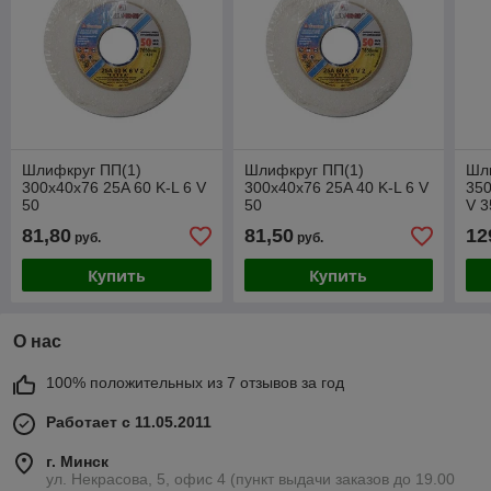
Шлифкруг ПП(1)
Шлифкруг ПП(1)
Шл
300х40х76 25A 60 K-L 6 V
300х40х76 25A 40 K-L 6 V
350
50
50
V 3
81,80
81,50
12
руб.
руб.
Купить
Купить
О нас
100% положительных из 7 отзывов за год
Работает с 11.05.2011
г. Минск
ул. Некрасова, 5, офис 4 (пункт выдачи заказов до 19.00