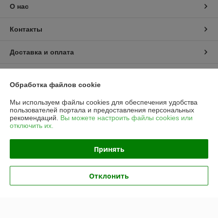
О нас
Контакты
Доставка и оплата
График работы
Обработка файлов cookie
Полная версия сайта
Мы используем файлы cookies для обеспечения удобства
пользователей портала и предоставления персональных
рекомендаций.
Вы можете настроить файлы cookies или
Политика обработки cookies
отключить их.
Сайт создан на платформе Deal.by
Принять
Информация для покупателя
Отклонить
Юридическое лицо:
Частное предприятие «ЭльМор»
Беларусь, г. Минск, ул. Некрасова, 5, к.4
Регистрационный номер ЕГР: 191274425