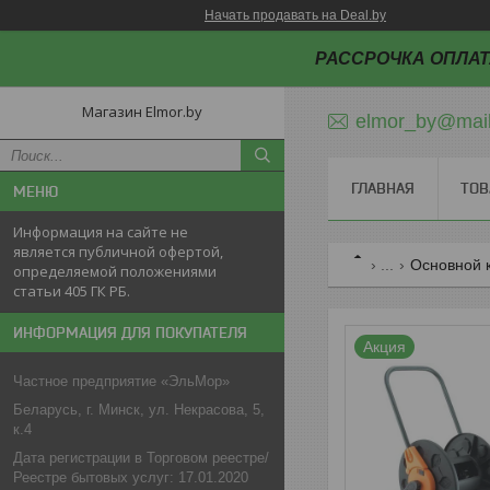
Начать продавать на Deal.by
РАССРОЧКА ОПЛАТ
Магазин Elmor.by
elmor_by@mail
ГЛАВНАЯ
ТОВ
Информация на сайте не
является публичной офертой,
...
Основной 
определяемой положениями
статьи 405 ГК РБ.
ИНФОРМАЦИЯ ДЛЯ ПОКУПАТЕЛЯ
Акция
Частное предприятие «ЭльМор»
Беларусь, г. Минск, ул. Некрасова, 5,
к.4
Дата регистрации в Торговом реестре/
Реестре бытовых услуг: 17.01.2020