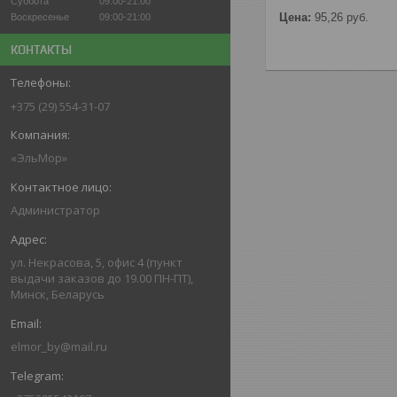
Суббота
09:00-21:00
Цена:
95,26
руб.
Воскресенье
09:00-21:00
КОНТАКТЫ
+375 (29) 554-31-07
«ЭльМор»
Администратор
ул. Некрасова, 5, офис 4 (пункт
выдачи заказов до 19.00 ПН-ПТ),
Минск, Беларусь
elmor_by@mail.ru