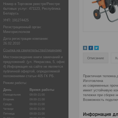
Номер в Торговом реестре/Реестре
бытовых услуг: 471123, Республика
Беларусь
УНП: 191274425
Регистрационный орган:
Мингорисполком
Дата регистрации компании:
26.02.2010
Ссылка на свидетельство/лицензию
Местонахождение книги замечаний и
Описание
Х
предложений: (ул. Некрасова, 5, офис
4) Информация на сайте не является
публичной офертой, определяемой
положениями статьи 405 ГК РБ.
Практичная тележка д
Изготовлена
Режим работы:
из современных проч
День
Время работы
имеет устойчивую кон
Понедельник
09:00-21:00
тележки при сборке н
Вторник
09:00-21:00
Возможность подключ
Среда
09:00-21:00
Четверг
09:00-21:00
Информация дл
Пятница
09:00-21:00