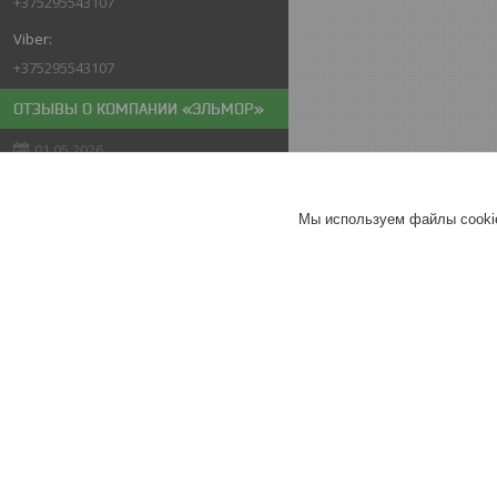
+375295543107
+375295543107
ОТЗЫВЫ О КОМПАНИИ «ЭЛЬМОР»
01.05.2026
Покупатель
Отлично
Мы используем файлы cookie
Мойка высокого давления
PARTISAN N-20
Хорошее
обслуживание
Актуальное описание
26.04.2026