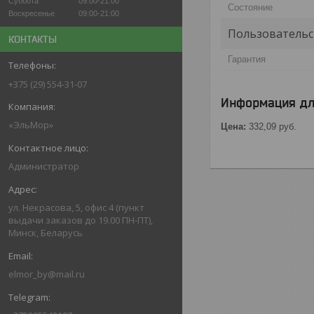
Суббота
09:00-21:00
Состояние
Воскресенье
09:00-21:00
Пользовательс
КОНТАКТЫ
Гарантия
+375 (29) 554-31-07
Информация дл
«ЭльМор»
Цена:
332,09
руб.
Администратор
ул. Некрасова, 5, офис 4 (пункт
выдачи заказов до 19.00 ПН-ПТ),
Минск, Беларусь
elmor_by@mail.ru