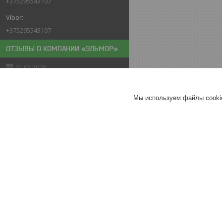
+375295543107
+375295543107
ОТЗЫВЫ О КОМПАНИИ «ЭЛЬМОР»
01.05.2026
Покупатель
Отлично
Мы используем файлы cookie
Мойка высокого давления
PARTISAN N-20
Хорошее
обслуживание
Актуальное описание
26.04.2026