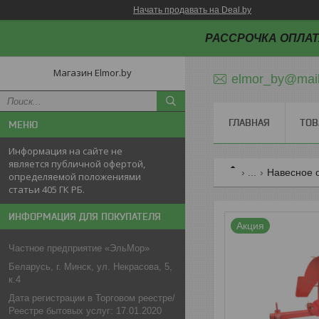
Начать продавать на Deal.by
РАССРОЧКА ОПЛАТ
Магазин Elmor.by
elmor_by@mail
ГЛАВНАЯ
ТОВ
Информация на сайте не
является публичной офертой,
...
Навесное о
определяемой положениями
статьи 405 ГК РБ.
ИНФОРМАЦИЯ ДЛЯ ПОКУПАТЕЛЯ
Акция
Частное предприятие «ЭльМор»
Беларусь, г. Минск, ул. Некрасова, 5,
к.4
Дата регистрации в Торговом реестре/
Реестре бытовых услуг: 17.01.2020