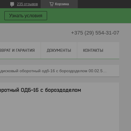
235 отзывов
Корзина
Узнать условия
+375 (29) 554-31-07
ЗВРАТ И ГАРАНТИЯ
ДОКУМЕНТЫ
КОНТАКТЫ
Окучник однорядн. дисковый оборотный одб-16 с бороздоделом 00.02.52.00.00-01 (зао "врмз")
оротный ОДБ-16 с бороздоделом