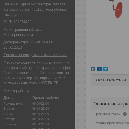
Номер в Торговом реестре/Реестре
бытовых услуг: 471123, Республика
Беларусь
УНП: 191274425
Регистрационный орган:
Мингорисполком
Дата регистрации компании:
26.02.2010
Ссылка на свидетельство/лицензию
Местонахождение книги замечаний и
предложений: (ул. Некрасова, 5, офис
4) Информация на сайте не является
публичной офертой, определяемой
Характеристики
положениями статьи 405 ГК РБ.
Режим работы:
День
Время работы
Основные атри
Понедельник
09:00-21:00
Вторник
09:00-21:00
Среда
09:00-21:00
Производитель
Четверг
09:00-21:00
Страна производит
Пятница
09:00-21:00