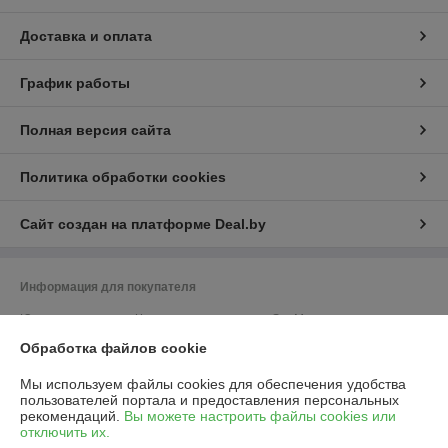
Доставка и оплата
График работы
Полная версия сайта
Политика обработки cookies
Сайт создан на платформе Deal.by
Информация для покупателя
Юридическое лицо:
Частное предприятие «ЭльМор»
Беларусь, г. Минск, ул. Некрасова, 5, к.4
Обработка файлов cookie
Регистрационный номер ЕГР: 191274425
Мы используем файлы cookies для обеспечения удобства
УНП: 191274425
пользователей портала и предоставления персональных
рекомендаций.
Вы можете настроить файлы cookies или
Регистрационный орган: Мингорисполком
отключить их.