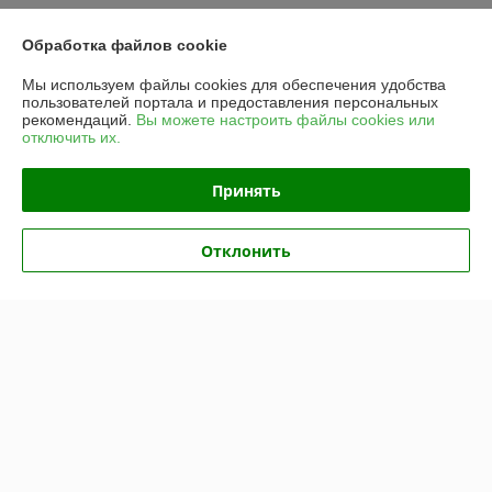
График работы
Обработка файлов cookie
Полная версия сайта
Мы используем файлы cookies для обеспечения удобства
пользователей портала и предоставления персональных
Политика обработки cookies
рекомендаций.
Вы можете настроить файлы cookies или
отключить их.
Сайт создан на платформе Deal.by
Принять
Информация для покупателя
Отклонить
Юридическое лицо:
Частное предприятие «ЭльМор»
Беларусь, г. Минск, ул. Некрасова, 5, к.4
Регистрационный номер ЕГР: 191274425
УНП: 191274425
Регистрационный орган: Мингорисполком
Дата регистрации компании: 26.02.2010
Ссылка на свидетельство/лицензию