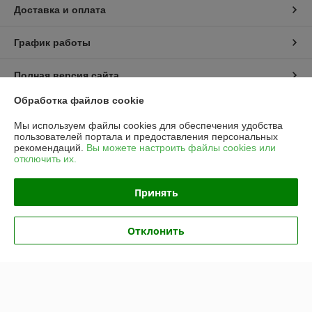
Доставка и оплата
График работы
Полная версия сайта
Обработка файлов cookie
Политика обработки cookies
Мы используем файлы cookies для обеспечения удобства
пользователей портала и предоставления персональных
Сайт создан на платформе Deal.by
рекомендаций.
Вы можете настроить файлы cookies или
отключить их.
Информация для покупателя
Принять
Юридическое лицо:
Частное предприятие «ЭльМор»
Беларусь, г. Минск, ул. Некрасова, 5, к.4
Отклонить
Регистрационный номер ЕГР: 191274425
УНП: 191274425
Регистрационный орган: Мингорисполком
Дата регистрации компании: 26.02.2010