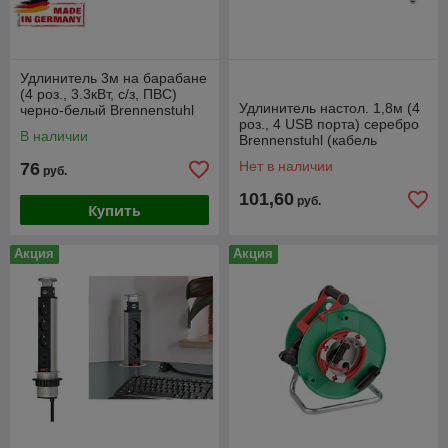
Удлинитель 3м на барабане
(4 роз., 3.3кВт, с/з, ПВС)
Удлинитель настол. 1,8м (4
черно-белый Brennenstuhl
роз., 4 USB порта) серебро
Comfort-Line (провод
В наличии
Brennenstuhl (кабель
3х1,5мм2,
H05VV-F 3G1,5)
Нет в наличии
76
руб.
101,60
руб.
Купить
Акция
Акция