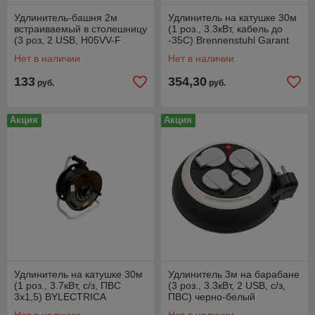
Удлинитель-башня 2м
Удлинитель на катушке 30м
встраиваемый в столешницу
(1 роз., 3.3кВт, кабель до
(3 роз, 2 USB, H05VV-F
-35С) Brennenstuhl Garant
3G1.5) Brennenstuhl
(3,3кВт; 3х1,5мм2; степень
Нет в наличии
Нет в наличии
(вертикальный
133
354,30
руб.
руб.
Акция
Акция
Удлинитель на катушке 30м
Удлинитель 3м на барабане
(1 роз., 3.7кВт, с/з, ПВС
(3 роз., 3.3кВт, 2 USB, с/з,
3х1,5) BYLECTRICA
ПВС) черно-белый
Brennenstuhl Comfort-Line