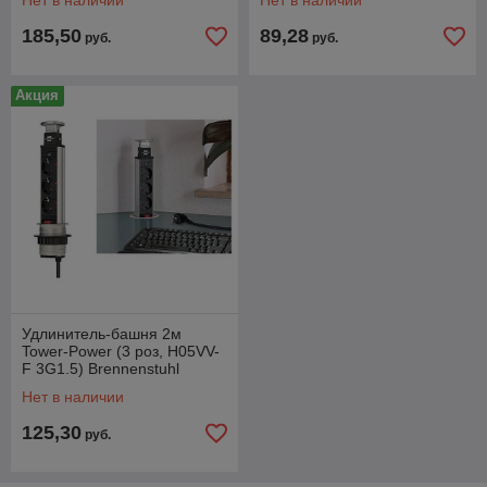
Нет в наличии
Нет в наличии
185,50
89,28
руб.
руб.
Акция
Удлинитель-башня 2м
Tower-Power (3 роз, H05VV-
F 3G1.5) Brennenstuhl
(встраиваемый в
Нет в наличии
столешницу, вертикальный
125,30
руб.