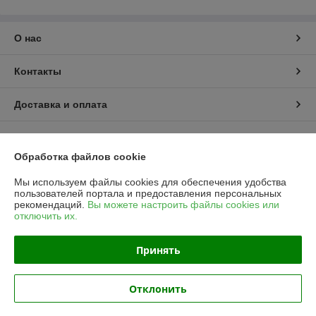
О нас
Контакты
Доставка и оплата
График работы
Обработка файлов cookie
Полная версия сайта
Мы используем файлы cookies для обеспечения удобства
пользователей портала и предоставления персональных
Политика обработки cookies
рекомендаций.
Вы можете настроить файлы cookies или
отключить их.
Сайт создан на платформе Deal.by
Принять
Информация для покупателя
Отклонить
Юридическое лицо:
Частное предприятие «ЭльМор»
Беларусь, г. Минск, ул. Некрасова, 5, к.4