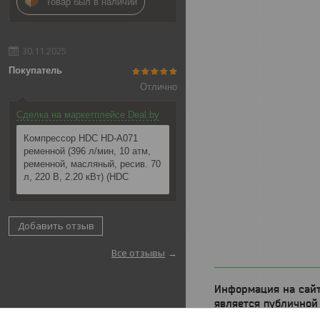
Товар был в наличии
30.11.2025
Покупатель
Отлично
Сделка на маркетплейсе Deal.by
Компрессор HDC HD-A071
ременной (396 л/мин, 10 атм,
ременной, масляный, ресив. 70
л, 220 В, 2.20 кВт) (HDC
Добавить отзыв
Все отзывы
Информация на сайт
является публичной
определяемой поло