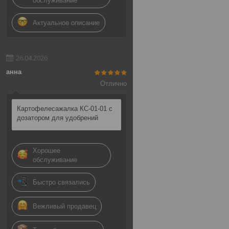
обслуживание
Актуальное описание
26.04.2026
анна
Отлично
Картофелесажалка КС-01-01 с
дозатором для удобрений
Хорошее
обслуживание
Быстро связались
Вежливый продавец