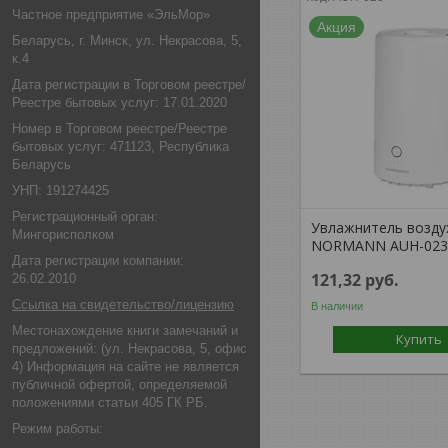
Частное предприятие «ЭльМор»
Акция
Беларусь, г. Минск, ул. Некрасова, 5,
к.4
Дата регистрации в Торговом реестре/
Реестре бытовых услуг: 17.01.2020
Номер в Торговом реестре/Реестре
бытовых услуг: 471123, Республика
Беларусь
УНП: 191274425
Регистрационный орган:
Увлажнитель возду
Мингорисполком
NORMANN AUH-02
Дата регистрации компании:
121,32
руб.
26.02.2010
Ссылка на свидетельство/лицензию
В наличии
Местонахождение книги замечаний и
Купить
предложений: (ул. Некрасова, 5, офис
4) Информация на сайте не является
публичной офертой, определяемой
положениями статьи 405 ГК РБ.
Режим работы: