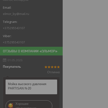
elmor_by@mail.ru
+375295543107
+375295543107
ОТЗЫВЫ О КОМПАНИИ «ЭЛЬМОР»
01.05.2026
Покупатель
Отлично
Мойка высокого давления
PARTISAN N-20
Хорошее