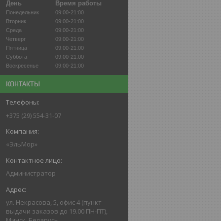
День
Время работы
Понедельник
09:00-21:00
Вторник
09:00-21:00
Среда
09:00-21:00
Четверг
09:00-21:00
Пятница
09:00-21:00
Суббота
09:00-21:00
Воскресенье
09:00-21:00
КОНТАКТЫ
+375 (29) 554-31-07
«ЭльМор»
Администратор
ул. Некрасова, 5, офис 4 (пункт
выдачи заказов до 19.00 ПН-ПТ),
Минск, Беларусь