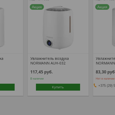
Акция
Акция
ха
Увлажнитель воздуха
Увлажните
3
NORMANN AUH-032
NORMANN 
117,45
руб.
83,30
руб
В наличии
Нет в наличии
+375 (29) 
Купить