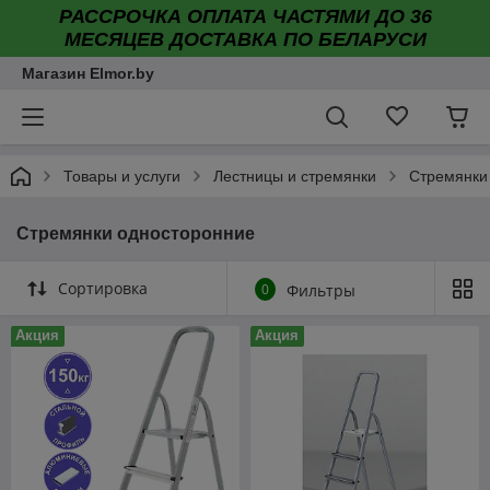
РАССРОЧКА ОПЛАТА ЧАСТЯМИ ДО 36
МЕСЯЦЕВ ДОСТАВКА ПО БЕЛАРУСИ
Магазин Elmor.by
Товары и услуги
Лестницы и стремянки
Стремянки
Стремянки односторонние
Сортировка
0
Фильтры
Акция
Акция