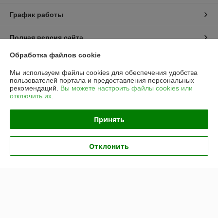
График работы
Полная версия сайта
Обработка файлов cookie
Политика обработки cookies
Мы используем файлы cookies для обеспечения удобства
пользователей портала и предоставления персональных
Сайт создан на платформе Deal.by
рекомендаций.
Вы можете настроить файлы cookies или
отключить их.
Информация для покупателя
Принять
Юридическое лицо:
Частное предприятие «ЭльМор»
Беларусь, г. Минск, ул. Некрасова, 5, к.4
Отклонить
Регистрационный номер ЕГР: 191274425
УНП: 191274425
Регистрационный орган: Мингорисполком
Дата регистрации компании: 26.02.2010
Ссылка на свидетельство/лицензию