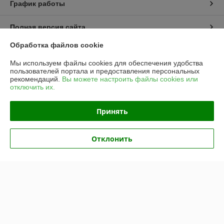
График работы
Полная версия сайта
Обработка файлов cookie
Политика обработки cookies
Мы используем файлы cookies для обеспечения удобства
пользователей портала и предоставления персональных
Сайт создан на платформе Deal.by
рекомендаций.
Вы можете настроить файлы cookies или
отключить их.
Информация для покупателя
Принять
Юридическое лицо:
Частное предприятие «ЭльМор»
Беларусь, г. Минск, ул. Некрасова, 5, к.4
Отклонить
Регистрационный номер ЕГР: 191274425
УНП: 191274425
Регистрационный орган: Мингорисполком
Дата регистрации компании: 26.02.2010
Ссылка на свидетельство/лицензию