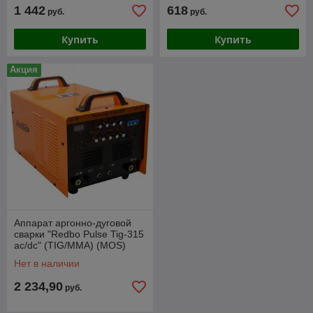
1 442
618
руб.
руб.
Купить
Купить
Акция
Аппарат аргонно-дуговой
сварки "Redbo Pulse Tig-315
ac/dc" (TIG/MMA) (MOS)
380В
Нет в наличии
2 234,90
руб.