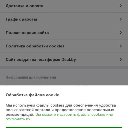
Доставка и оплата
График работы
Полная версия сайта
Политика обработки cookies
Сайт создан на платформе Deal.by
Информация для покупателя
Юридическое лицо:
Частное предприятие «ЭльМор»
Беларусь, г. Минск, ул. Некрасова, 5, к.4
Обработка файлов cookie
Регистрационный номер ЕГР: 191274425
Мы используем файлы cookies для обеспечения удобства
УНП: 191274425
пользователей портала и предоставления персональных
рекомендаций.
Вы можете настроить файлы cookies или
Регистрационный орган: Мингорисполком
отключить их.
Дата регистрации компании: 26.02.2010