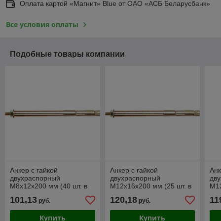
Оплата картой «Магнит» Blue от ОАО «АСБ Беларусбанк»
Все условия оплаты
Подобные товары компании
Анкер с гайкой
Анкер с гайкой
Анк
двухраспорный
двухраспорный
дв
М8х12х200 мм (40 шт. в
М12х16х200 мм (25 шт. в
М12
карт. уп.) STARFIX
карт. уп.) STARFIX
кар
101,13
120,18
11
руб.
руб.
Купить
Купить