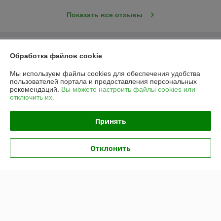
Показать все отзывы
О нас
Обработка файлов cookie
Контакты
Мы используем файлы cookies для обеспечения удобства
пользователей портала и предоставления персональных
рекомендаций.
Вы можете настроить файлы cookies или
Доставка и оплата
отключить их.
График работы
Принять
Полная версия сайта
Отклонить
Политика обработки cookies
Сайт создан на платформе Deal.by
Информация для покупателя