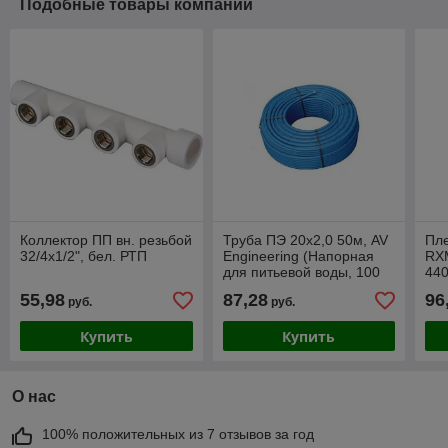
Подобные товары компании
Коллектор ПП вн. резьбой
Труба ПЭ 20х2,0 50м, AV
Пл
32/4х1/2", бел. РТП
Engineering (Напорная
RXM
для питьевой воды, 100
44
SDR 11, бухта)
(П
55,98
87,28
96
руб.
руб.
RXM
Купить
Купить
О нас
100% положительных из 7 отзывов за год