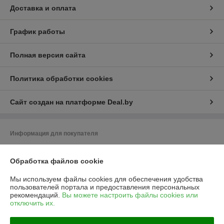
Доставка и оплата
График работы
Полная версия сайта
Политика обработки cookies
Сайт создан на платформе Deal.by
Информация для покупателя
Юридическое лицо:
Частное предприятие «ЭльМор»
Беларусь, г. Минск, ул. Некрасова, 5, к.4
Обработка файлов cookie
Регистрационный номер ЕГР: 191274425
Мы используем файлы cookies для обеспечения удобства
пользователей портала и предоставления персональных
УНП: 191274425
рекомендаций.
Вы можете настроить файлы cookies или
отключить их.
Регистрационный орган: Мингорисполком
Дата регистрации компании: 26.02.2010