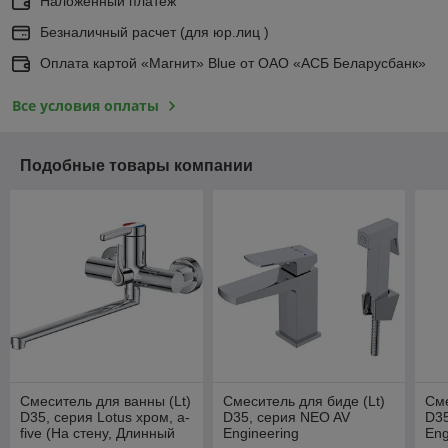
Наложенный платеж
Безналичный расчет (для юр.лиц )
Оплата картой «Магнит» Blue от ОАО «АСБ Беларусбанк»
Все условия оплаты
Подобные товары компании
Смеситель для ванны (Lt)
Смеситель для биде (Lt)
Сме
D35, серия Lotus хром, a-
D35, серия NEO AV
D35
five (На стену, Длинный
Engineering
Eng