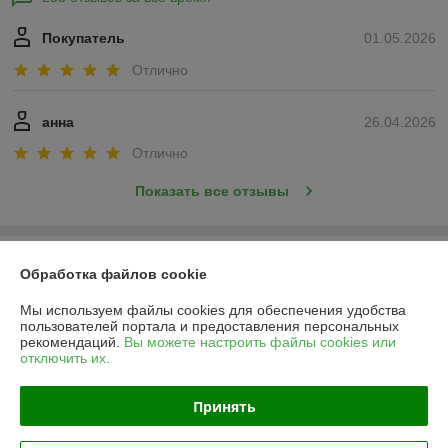
Покупатель
01.05.2026
Отлично
анна
26.04.2026
Отлично
Показать все отзывы
О нас
Обработка файлов cookie
Контакты
Мы используем файлы cookies для обеспечения удобства
пользователей портала и предоставления персональных
рекомендаций.
Вы можете настроить файлы cookies или
Доставка и оплата
отключить их.
График работы
Принять
Полная версия сайта