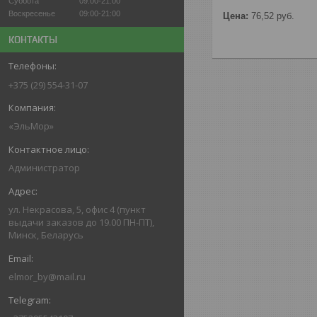
Суббота
09:00-21:00
Воскресенье
09:00-21:00
Цена:
76,52
руб.
КОНТАКТЫ
+375 (29) 554-31-07
«ЭльМор»
Администратор
ул. Некрасова, 5, офис 4 (пункт
выдачи заказов до 19.00 ПН-ПТ),
Минск, Беларусь
elmor_by@mail.ru