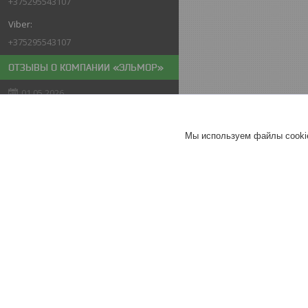
+375295543107
+375295543107
ОТЗЫВЫ О КОМПАНИИ «ЭЛЬМОР»
01.05.2026
Покупатель
Отлично
Мы используем файлы cookie
Мойка высокого давления
PARTISAN N-20
Хорошее
обслуживание
Актуальное описание
26.04.2026