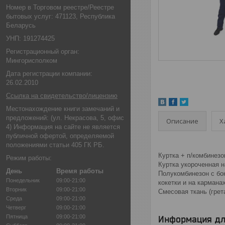
Номер в Торговом реестре/Реестре
бытовых услуг: 471123, Республика
Беларусь
УНП: 191274425
Регистрационный орган:
Мингорисполком
Дата регистрации компании:
26.02.2010
Ссылка на свидетельство/лицензию
Местонахождение книги замечаний и
предложений: (ул. Некрасова, 5, офис
Описание
Х
4) Информация на сайте не является
публичной офертой, определяемой
положениями статьи 405 ГК РБ.
Куртка + п/комбинезо
Режим работы:
Куртка укороченная н
День
Время работы
Полукомбинезон с бо
Понедельник
09:00-21:00
кокетки и на кармана
Вторник
09:00-21:00
Смесовая ткань (грета
Среда
09:00-21:00
Четверг
09:00-21:00
Пятница
09:00-21:00
Информация дл