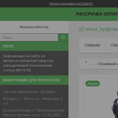
Начать продавать на Deal.by
РАССРОЧКА ОПЛАТ
Магазин Elmor.by
elmor_by@mail
ГЛАВНАЯ
ТОВ
Информация на сайте не
является публичной офертой,
...
Основной 
определяемой положениями
статьи 405 ГК РБ.
ИНФОРМАЦИЯ ДЛЯ ПОКУПАТЕЛЯ
Акция
Частное предприятие «ЭльМор»
Беларусь, г. Минск, ул. Некрасова, 5,
к.4
Дата регистрации в Торговом реестре/
Реестре бытовых услуг: 17.01.2020