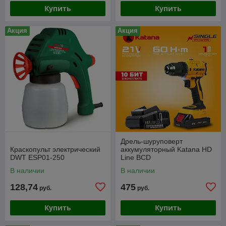
Купить
Купить
Акция
Акция
Дрель-шуруповерт
Краскопульт электрический
аккумуляторный Katana HD
DWT ESP01-250
Line BCD
5000(21В,Бесщет.,1акк,1,5А/
В наличии
В наличии
ч,Li-ion,10 бит,кор.)
128,74
475
руб.
руб.
Купить
Купить